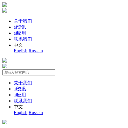
关于我们
ai资讯
ai应用
联系我们
中文
English
Russian
关于我们
ai资讯
ai应用
联系我们
中文
English
Russian