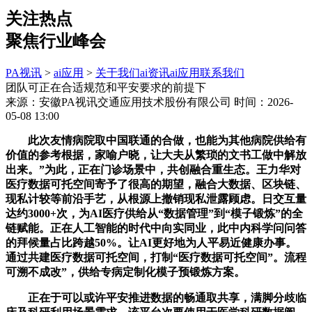
关注热点
聚焦行业峰会
PA视讯
>
ai应用
>
关于我们
ai资讯
ai应用
联系我们
团队可正在合适规范和平安要求的前提下
来源：安徽PA视讯交通应用技术股份有限公司
时间：2026-
05-08 13:00
此次友情病院取中国联通的合做，也能为其他病院供给有
价值的参考根据，家喻户晓，让大夫从繁琐的文书工做中解放
出来。”为此，正在门诊场景中，共创融合重生态。王力华对
医疗数据可托空间寄予了很高的期望，融合大数据、区块链、
现私计较等前沿手艺，从根源上撤销现私泄露顾虑。日交互量
达约3000+次，为AI医疗供给从“数据管理”到“模子锻炼”的全
链赋能。正在人工智能的时代中向实同业，此中内科学问问答
的拜候量占比跨越50%。让AI更好地为人平易近健康办事。
通过共建医疗数据可托空间，打制“医疗数据可托空间”。流程
可溯不成改”，供给专病定制化模子预锻炼方案。
正在于可以或许平安推进数据的畅通取共享，满脚分歧临