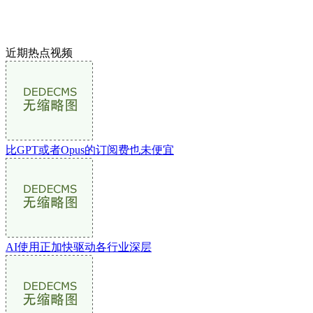
近期热点视频
比GPT或者Opus的订阅费也未便宜
AI使用正加快驱动各行业深层