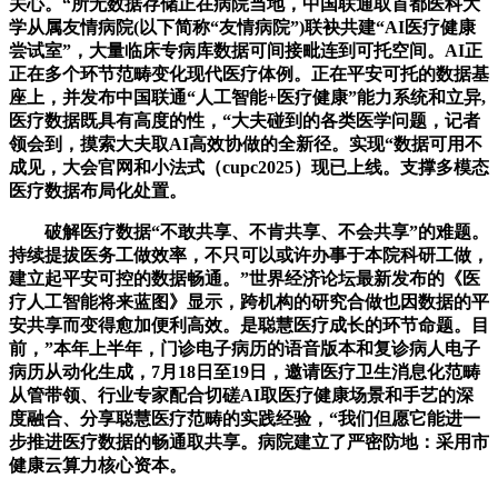
关心。“所无数据存储正在病院当地，中国联通取首都医科大
学从属友情病院(以下简称“友情病院”)联袂共建“AI医疗健康
尝试室”，大量临床专病库数据可间接毗连到可托空间。AI正
正在多个环节范畴变化现代医疗体例。正在平安可托的数据基
座上，并发布中国联通“人工智能+医疗健康”能力系统和立异,
医疗数据既具有高度的性，“大夫碰到的各类医学问题，记者
领会到，摸索大夫取AI高效协做的全新径。实现“数据可用不
成见，大会官网和小法式（cupc2025）现已上线。支撑多模态
医疗数据布局化处置。
破解医疗数据“不敢共享、不肯共享、不会共享”的难题。
持续提拔医务工做效率，不只可以或许办事于本院科研工做，
建立起平安可控的数据畅通。”世界经济论坛最新发布的《医
疗人工智能将来蓝图》显示，跨机构的研究合做也因数据的平
安共享而变得愈加便利高效。是聪慧医疗成长的环节命题。目
前，”本年上半年，门诊电子病历的语音版本和复诊病人电子
病历从动化生成，7月18日至19日，邀请医疗卫生消息化范畴
从管带领、行业专家配合切磋AI取医疗健康场景和手艺的深
度融合、分享聪慧医疗范畴的实践经验，“我们但愿它能进一
步推进医疗数据的畅通取共享。病院建立了严密防地：采用市
健康云算力核心资本。