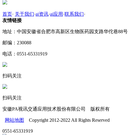
首页
·
关于我们
·
ai资讯
·
ai应用
·
联系我们
·
友情链接
地址：中国安徽省合肥市高新区生物医药园支路华佗巷88号
邮编：230088
电话：0551-65331919
扫码关注
扫码关注
安徽PA视讯交通应用技术股份有限公司 版权所有
网站地图
Copyright 2012-2022 All Rights Reserved
0551-65331919