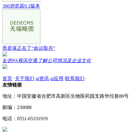
360浏览器9.1版本
而是落正在了“命运取共”
走进PA视讯交通
了解公司情况及企业文化
首页
·
关于我们
·
ai资讯
·
ai应用
·
联系我们
·
友情链接
地址：中国安徽省合肥市高新区生物医药园支路华佗巷88号
邮编：230088
电话：0551-65331919