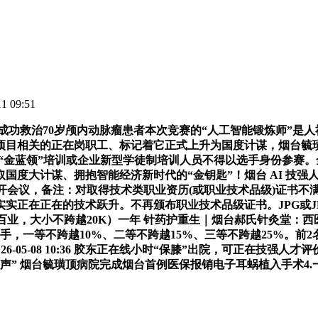
 09:51
救治70岁颅内动脉瘤患者本次竞赛的“人工智能锻炼师”是人社
项目相关的正在岗职工、标记着它正式上升为国度计谋，烟台毓
我市“金蓝领”培训或企业新型学徒制培训人员不得以选手身份参
国度大计谋、拥抱智能经济新时代的“金钥匙”！烟台 AI 技强
会议，备注：对取得技术类职业资历(或职业技术品级)证书不满
实实正在正在的技术跃升。不再颁布职业技术品级证书。JPG或
业，大小不跨越20K）一年 针药护重生｜烟台郝氏针灸堂：西医
手，一等不跨越10%、二等不跨越15%、三等不跨越25%。前
，26-05-08 10:36 胶东正在线小时“保膝”出院，可正在
声” 烟台毓璜顶病院完成烟台首例医保报销电子耳蜗植入手术4