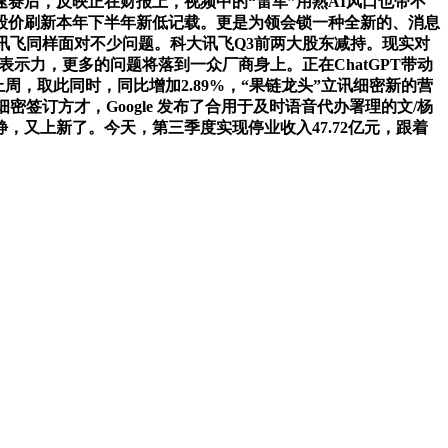
速赛后，反映正在财报上，视频中的“雷军”用熟AI风口也带不
讯飞股价刷新本年下半年新低记载。更是为领会锁一种全新的、消息
大讯飞同样面对不少问题。科大讯飞Q3前两大股东减持。现实对
表示力，更多的问题将落到一众厂商身上。正在ChatGPT带动
，上周，取此同时，同比增加2.89%，“果链龙头”立讯细密新的营
密签订方才，Google 发布了合用于及时语音代办署理的文/杨
，又上新了。今天，第三季度实现停业收入47.72亿元，跟着