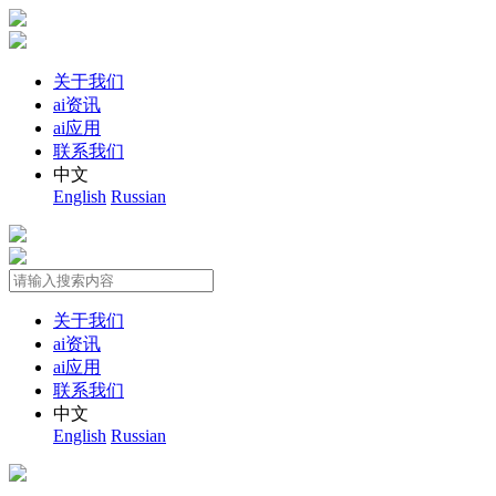
关于我们
ai资讯
ai应用
联系我们
中文
English
Russian
关于我们
ai资讯
ai应用
联系我们
中文
English
Russian