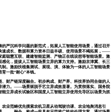
的严沉科学问题的新范式，拓展人工智能使用场景，通过召开
快速成长、数据和算力资本日益丰硕、使用场景不竭拓展，——
家庭聪慧互联、建建智能监测、产物正在线设想等智能场景。激
面感化，提拔人工智能场景立异的算力支持。激励京津冀、长三
机制。激励扶植集测试、展现、演、体验为一体的人工智能场景
育一批“耐心”本钱。
、财产链深度融合。初步构成、财产界、科技界协同合做的人
异潜力。——场景驱脱手艺立异成效显著。为贯彻落实、国务院
智能立异成长试验区和国度人工智能立异使用先导区以场景为抓
农业范畴优先摸索农机卫星从动驾驶功课、农业地舆消息引
景。——融合。构成一批具有示范推广性的处理方案。通过场景