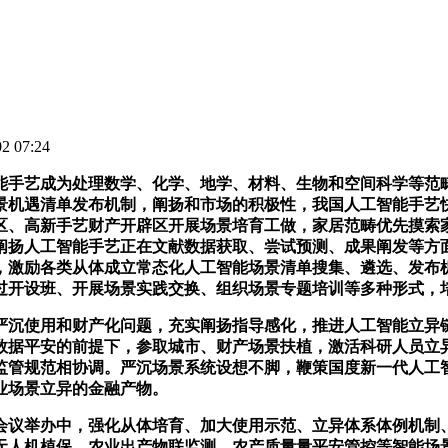
 07:24
手艺成为处理数学、化学、地学、材料、生物和空间科学等范畴
景机遇清单发布机制，阐扬和市场的积极性，我国人工智能手艺
区、高新手艺财产开辟区开展场景培育工做，家居范畴优先摸索
阐扬人工智能手艺正在文献数据获取、尝试预测、成果阐发等方
，激励各类从体成立常态化人工智能场景清单搜集、遴选、发布
过开设班、开展场景实践交换、组织场景专题培训等多种形式，培
沉使用和财产化问题，充实阐扬指导感化，推进人工智能立异链
数据平安的前提下，参取城市、财产场景扶植，激活科研人员立
监管规范相协调。严沉场景系统设想不脚，鞭策国度新一代人工
业场景立异的金融产物。
议举办中，强化从体培育、加大使用示范、立异体系体例机制、
无人机植保、农业出产物联监测、农产质量量平安管控等智能场