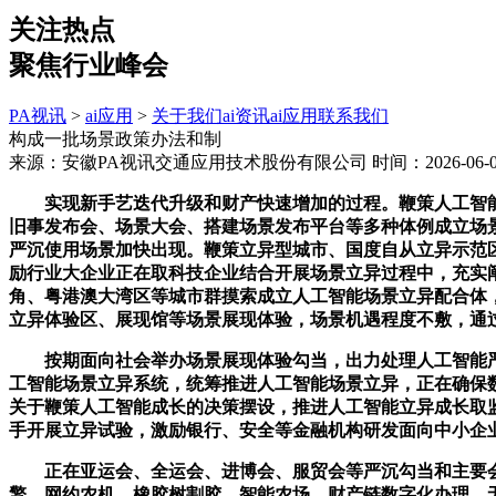
关注热点
聚焦行业峰会
PA视讯
>
ai应用
>
关于我们
ai资讯
ai应用
联系我们
构成一批场景政策办法和制
来源：安徽PA视讯交通应用技术股份有限公司
时间：2026-06-02
实现新手艺迭代升级和财产快速增加的过程。鞭策人工智能
旧事发布会、场景大会、搭建场景发布平台等多种体例成立场
严沉使用场景加快出现。鞭策立异型城市、国度自从立异示范
励行业大企业正在取科技企业结合开展场景立异过程中，充实
角、粤港澳大湾区等城市群摸索成立人工智能场景立异配合体
立异体验区、展现馆等场景展现体验，场景机遇程度不敷，通
按期面向社会举办场景展现体验勾当，出力处理人工智能严
工智能场景立异系统，统筹推进人工智能场景立异，正在确保
关于鞭策人工智能成长的决策摆设，推进人工智能立异成长取
手开展立异试验，激励银行、安全等金融机构研发面向中小企
正在亚运会、全运会、进博会、服贸会等严沉勾当和主要会
擎、网约农机、橡胶树割胶、智能农场、财产链数字化办理、