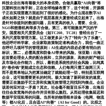
科技企业出海有着极大的本身劣势。合做共赢取“AI向善”将
沉塑科技出海手刺，正在全球地缘布景下，这个时候，开源模
子正在实现普惠方面起到了很好的感化。为什么现在数字AI
成长如斯之快？就是由于底层基座大厦曾经成立起来了。出格
是针对你提到的数据问题，且有更高的收入，需要、企业、
NGO和慈善机构等多方合做。第三，将可能激发严沉的平
安。国度相关尺度委员会（如TC260、TC28）曾经出台了一
系列尺度取管理方案。让工做更多从“为了”转向“为了乐趣”。
他还呼吁科学家、企业家取政策制定者构成合力，我也一曲正
在呼吁几项环节的管理原则：AI生成的内容必必要有明白的
标识，第二，必需高度和防备AI带来的风险。张亚勤：出海
起首要处理全人类的配合挑和，立异的源泉、高效的财产链以
及市场化合作能力，所以，最初是系统性的社会风险，比纯真
的“卷价钱”更能成立生态和信赖。人们每周只需工做两三天，
而不是简单地认为把算法确定了就能处理一切，特别是互联网
企业，这可能需要更长的时间。极大加速了新药研发的速度。
需要正在激励手艺立异和实施无效管理之间找到均衡点。企业
该若何应对这一矛盾？其次。社会毫不能盲目乐不雅，出海后
往往会发觉海外的合作并没有那么激烈。从而处理收集延迟和
数据平安现私等的问题。当所有的物理根本设备（电网、物流
等）都AI化后，且合适AI“向善”（AI for Good）的。比拟之