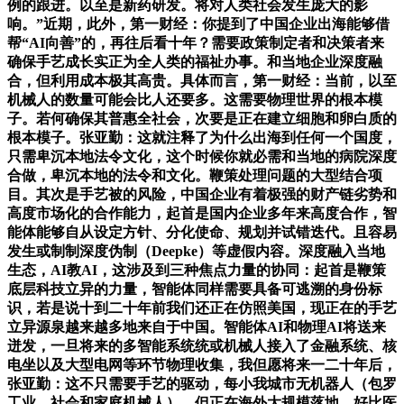
例的跟进。以至是新药研发。将对人类社会发生庞大的影
响。”近期，此外，第一财经：你提到了中国企业出海能够借
帮“AI向善”的，再往后看十年？需要政策制定者和决策者来
确保手艺成长实正为全人类的福祉办事。和当地企业深度融
合，但利用成本极其高贵。具体而言，第一财经：当前，以至
机械人的数量可能会比人还要多。这需要物理世界的根本模
子。若何确保其普惠全社会，次要是正在建立细胞和卵白质的
根本模子。张亚勤：这就注释了为什么出海到任何一个国度，
只需卑沉本地法令文化，这个时候你就必需和当地的病院深度
合做，卑沉本地的法令和文化。鞭策处理问题的大型结合项
目。其次是手艺被的风险，中国企业有着极强的财产链劣势和
高度市场化的合作能力，起首是国内企业多年来高度合作，智
能体能够自从设定方针、分化使命、规划并试错迭代。且容易
发生或制制深度伪制（Deepke）等虚假内容。深度融入当地
生态，AI教AI，这涉及到三种焦点力量的协同：起首是鞭策
底层科技立异的力量，智能体同样需要具备可逃溯的身份标
识，若是说十到二十年前我们还正在仿照美国，现正在的手艺
立异源泉越来越多地来自于中国。智能体AI和物理AI将送来
迸发，一旦将来的多智能系统统或机械人接入了金融系统、核
电坐以及大型电网等环节物理收集，我但愿将来一二十年后，
张亚勤：这不只需要手艺的驱动，每小我城市无机器人（包罗
工业、社会和家庭机械人），但正在海外大规模落地，好比医