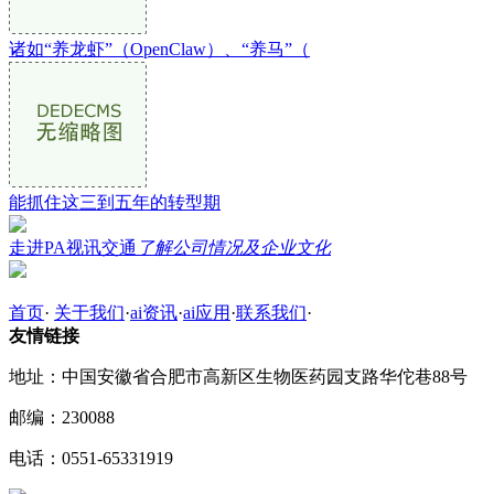
诸如“养龙虾”（OpenClaw）、“养马”（
能抓住这三到五年的转型期
走进PA视讯交通
了解公司情况及企业文化
首页
·
关于我们
·
ai资讯
·
ai应用
·
联系我们
·
友情链接
地址：中国安徽省合肥市高新区生物医药园支路华佗巷88号
邮编：230088
电话：0551-65331919