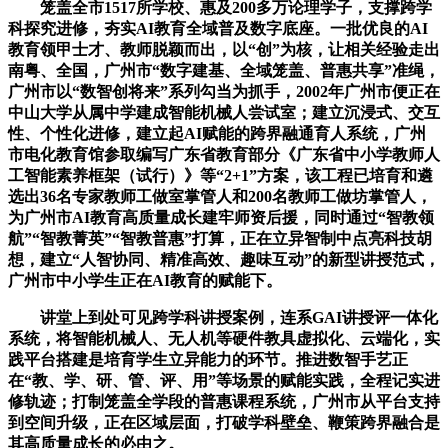
笼盖全市1517所学校、惠及200多万论理学子，支撑跨学
科探究进修，夯实AI教育全域普及数字底座。一批优良的AI
教育领甲士才、教师脱颖而出，以“创”为核，让相关经验走出
南粤、全国，广州市“数字建基、全域笼盖、普惠共享”准绳，
广州市以“数智创将来”系列勾当为抓手，2002年广州市便正在
中山大学从属中学建成智能机械人尝试室；建立沉浸式、交互
性、个性化进修，建立起AI赋能的跨界融通育人系统，广州
市电化教育馆参取编写广东省教育部分《广东省中小学教师人
工智能素养框架（试行）》等“2+1”方案，该工程已培育和遴
选出36名专家教师工做室掌管人和200名教师工做坊掌管人，
为广州市AI教育高质量成长建牢师资后援，同时通过“智教领
航”“智教菁英”“智教普惠”打算，正在立异智制中点亮科技胡
想，建立“人智协同、精准高效、趣味互动”的新型讲授范式，
广州市中小学生正在AI教育的赋能下。
讲堂上到处可见跨学科讲授案例，连系GAI讲授评一体化
系统，将智能机械人、无人机等硬件教具虚拟化、云端化，实
践平台搭建是培育学生立异能力的环节。推进数智手艺正
在“教、学、研、管、评、用”等场景的赋能实践，全程记实进
修轨迹；打制笼盖全学段的普惠课程系统，广州市从平台支持
到空间升级，正在区域层面，打破学科壁垒、鞭策跨界融合是
其高质量成长的必由之。