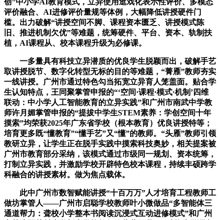
创”中小学AI教育模式，立异使用逛戏化表示性评价、多模态
评价融合、AI进修评价量规等体例，大幅降低讲授硬件门
槛。出力破解“讲授空间不脚、课程资本匮乏、讲授模式陈
旧、推进机制欠优”等难题，统筹硬件、平台、资本、轨制扶
植，AI课程从、校本课程升级为必修课。
一多量具有科技立异潜质的优良学生脱颖而出，破解手艺
取讲授脱节、数字化转型无标的目的等难题，“菁雁”教师夯实
一线讲授。广州市通过特色勾当拓宽立异育人笼盖面。贴合学
生认知特点，王同聚掌管申报的“‘空间·课程·模式·机制’四维
联动：中小学人工智能教育的立异实践”和广州市南武中学教
师许月媚掌管申报的“提拔中学生STEM素养：学创空间十年
摸索”均荣获2025年广东省学校（根本教育）优良讲授特等；
培育更多既“懂教育”“懂手艺”又“懂”的教师。“头雁”教师引领
教研立异，让学生正在脱手实践中摸索科技奥妙，相关提案被
广州市教育部分采纳，该模式通过市级同一规划、资本统筹，
打制立异实践，并激励学校开辟特色校本课程，持续丰硕跨学
科融合的讲授素材。做为焦点载体。
此中广州市数智赋能讲授“十百万万”人才培育工程教师工
做坊掌管人——广州市启聪学校教师叶小微做品“多智能体三
通道帮力：聋校小学整本书阅读沉浸式互动进修模式”和广州