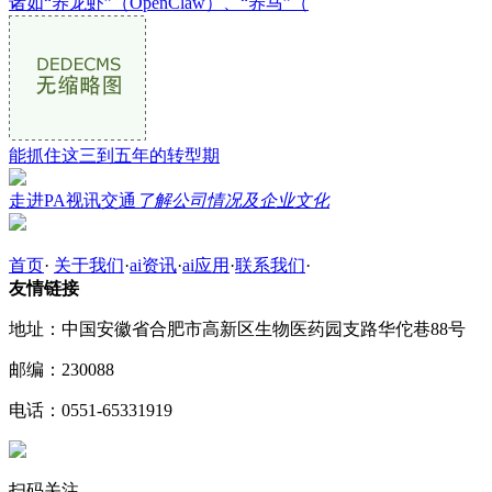
诸如“养龙虾”（OpenClaw）、“养马”（
能抓住这三到五年的转型期
走进PA视讯交通
了解公司情况及企业文化
首页
·
关于我们
·
ai资讯
·
ai应用
·
联系我们
·
友情链接
地址：中国安徽省合肥市高新区生物医药园支路华佗巷88号
邮编：230088
电话：0551-65331919
扫码关注