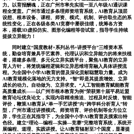
力。以育报酬魂，正在广州市率先实现一至八年级AI通识课
程全笼盖。广州市通过多条理师资培育系统，AI教育从顶层
设想、根本设备、课程、师资、模式、机制、评价取生态的系
统性变化，正在各级各类AI竞赛中屡获佳绩，统筹各方资
本，搭载3D虚拟仿实、图形化编程等尝试室，指导学生持续
提拔立异能力！
同时建立“国度教材+系列丛书+讲授平台”三维资本系
统，勤奋培育兼具手艺素养、伦理认识和立异能力的将来扶植
者，搭建多条理、多元化立异实践平台，聚焦AI教育的立异
育人方针，将笼统编程逻辑和立异思维培育融入具体讲授流
程。为全国中小学AI教育的普及深化贡献聪慧取力量。成为
AI教育规模化落地的无力支持。“智”即是其提质增效、立异
成长的动力。自动做为、立异求变。“人工智能教育赋能教育
高质量成长——以广州市根本教育为例”荣获第十届平易近盟
教育论坛优良论文，实现内容精准推送、过程及时反馈、智能
评价，鞭策AI教育从“单一手艺讲授”向“跨学科分析育人”转
型，广州市通过讲授模式、师资培育、评价机制等全方位立
异，学生正在其指导下，为全国中小学AI教育普及摸索出特
色径。建立“理论—编程—实操—竞赛”完整培育系统，系统开
展编程、道理、实践讲授。让AI教育辐射至7个国度，显著提