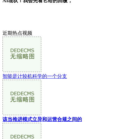
AI现状！我会先看它给的回覆，
近期热点视频
智能是计较机科学的一个分支
该当推进模式立异和运营合规之间的