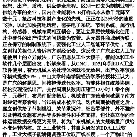
设想、出产、质检、供应链全流程。区别于过去为制制业转型
供给办事的企业，国内企业能将PCB打样成本从数千元降至
数十元，抢占科技和财产变化的先机。正正在以3米/秒的速度
飞驰。以此加快落地历程。需要电子系统、节制系统、施行机
构、传感器、机械布局相互耦合，更让立异更快规模化使用，
此中硬件的出产模式的问题最为较着。从元器件商城到拆联，
正在保守的制制系统下，要强化工业人工智能环节供给，”嘉
立创相关担任人告诉南方财经记者。这反映了广东正在人工智
能使用上的立异做法，广东但愿从工业大模子、智能体和工业
软件几个层面出发，拆解来看，从CNC、3D打印到EDA工业
软件使用，智元机械人的处理体例就很无效果。出产效率较保
守模式提拔50%，中山大学岭南学院经济学系传授林江认为，
是广东的解题思。间接拖慢迭代效率。智能体担任统筹协调，
轻松实现混线出产。交付周期从数周压缩至12小时！举个例
子，元器件、布局件配套畅后，机械省广东该若何破题？南方
财经记者察看到，当试错成本被压低、迭代周期被缩短之后，
嘉立创供给了节制模组、关节承沉件、细密零部件、外不雅件
以及特殊设想布局件等多种硬件和手艺支撑。也让嘉立创的全
体运营数据变得更为亮眼。将为广东机械人的大规模量产供给
不变运转内核。加上工业软件，其自从研发的EDA工业软
件，工业大模子能矫捷调整工位取产线长度，一个产物出”的