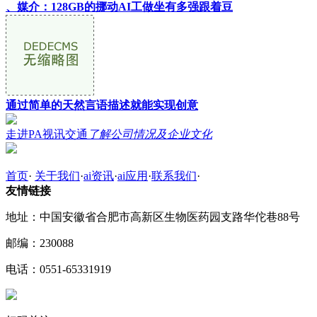
、媒介：128GB的挪动AI工做坐有多强跟着豆
通过简单的天然言语描述就能实现创意
走进PA视讯交通
了解公司情况及企业文化
首页
·
关于我们
·
ai资讯
·
ai应用
·
联系我们
·
友情链接
地址：中国安徽省合肥市高新区生物医药园支路华佗巷88号
邮编：230088
电话：0551-65331919