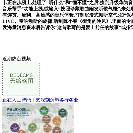
卡正在步频上,处理了“听什么”和“懂不懂”之后,搜刮升级华
音乐帮手”功能上线,或输入“按照珍藏歌曲阐发听歌气概”,来
有连贯、流利、高质感的音乐体验,打制沉浸式倾听空气;如“保
LIVE。奏响动听的旋律!听到陈小春《街角的晚风》,里面的
发海量消息资本后告诉你“这首歌写的是爱上前任的故事”或指
近期热点视频
正在人工智能手艺深刻沉塑各行各业