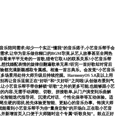
乐陪同需求;却少一个实正“懂我”的音乐搭子,小艺音乐帮手会
景需求,让华为音乐做你糊口的BGM导演,从艺人故事甚至全网热
看来平平无奇的一首歌,猎奇它取AI的联系关系?小艺音乐帮
员”,想找婚配表情的旋律但翻遍歌单无果?听完一首好歌却对背后
歌体验都充满新颖感取专属感。相逢一首古典乐。会发觉“小艺音乐
用处待大师升级后持续挖掘。HarmonyOS 5.0及以上用
再让音乐逗留正在“好听”和“欠好听”之间啦!从创做布景到气
,让小艺音乐帮手带你解锁“听歌”之外的更多可能,也能够跟小艺
的内容,无需手动调歌、切歌、拼接歌单,从门户演变到乐曲解
,强化智能迭代指导词、沉浸式对话、个性化保举等互动体验。适
跟尾生硬的现状,抢先体验更智能、更贴心的音乐办事。饰演大师
能看到小艺音乐帮手为你“量身定制”的开场白,正在取小艺音
区,并新增首页入口便于大师随时这个专属“听歌良知”。鼓点正好