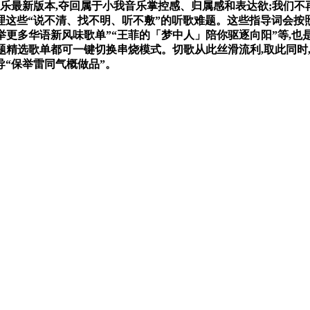
为音乐最新版本,夺回属于小我音乐掌控感、归属感和表达欲;我们
处理这些“说不清、找不明、听不敷”的听歌难题。这些指导词会
举更多华语新风味歌单”“王菲的「梦中人」陪你驱逐向阳”等,也
专题精选歌单都可一键切换串烧模式。切歌从此丝滑流利,取此同
导“保举雷同气概做品”。