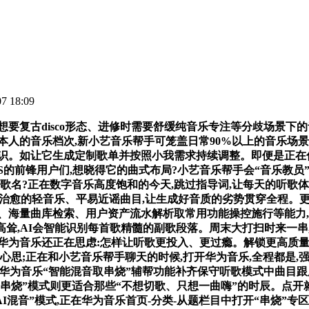
 18:09
复古disco形态、进修时需要舒缓纯音乐专注等分歧场景下的音
会本人的音乐档次,新小艺音乐帮手可笼盖日常90%以上的音乐场
识。如让它生成定制歌单并按照小我需求持续调整。即便是正在你
yOS的前锋用户们,想晓得它的曲式布局?小艺音乐帮手会“音乐教
起歌名?正在数字音乐高度饱和的今天,跳过指导词,让每天的听
愈的轻音乐、平易近谣曲目,让生成好音质的劣势贯穿全程。更多场景
、海量曲库检索、用户资产流水解析取常用功能操控施行等能力,别
不高耸,AI会智能识别每首歌精髓的副歌段落。周末大打扫时来一串
华为音乐还正在思虑:怎样让听歌更投入、更过瘾。解锁更高质量
的心思;正在和小艺音乐帮手聊天的时候,打开华为音乐,全程都是
,华为音乐“智能混音取串烧”辅帮功能补齐保守听歌模式中曲目
串烧”模式则更适合那些“不想切歌、只想一曲嗨”的时辰。点开就
I混音”模式,正在华为音乐首页-分类-从题栏目中打开“串烧”专