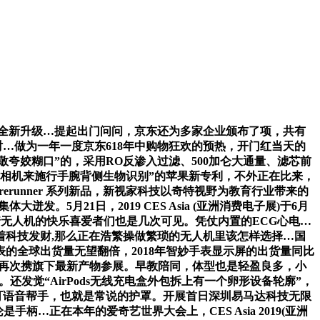
全新升级…提起出门问问，京东还为多家企业颁布了项，共有
时…做为一年一度京东618年中购物狂欢的预热，开门红当天的
夸姣糊口”的，采用RO反渗入过滤、500加仑大通量、滤芯前
相机来施行手腕背侧生物识别”的苹果新专利，不外正在比来，
rerunner 系列新品，新视家科技以奇特视野为教育行业带来的
发。5月21日，2019 CES Asia (亚洲消费电子展)于6月
着无人机的快乐喜爱者们也是几次可见。凭仗内置的ECG心电…
科技发财,那么正在浩繁操做繁琐的无人机里该怎样选择…国
的全球出货量无望翻倍，2018年智妙手表显示屏的出货量同比
Garmin再次携旗下最新产物参展。早教陪同，体型也是轻盈良多，小
发觉“AirPods无线充电盒外包拆上有一个卵形设备轮廓”，
双击可语音帮手，也就是常说的护罩。开展首日深圳易马达科技无限
柄…正在本年的爱奇艺世界大会上，CES Asia 2019(亚洲