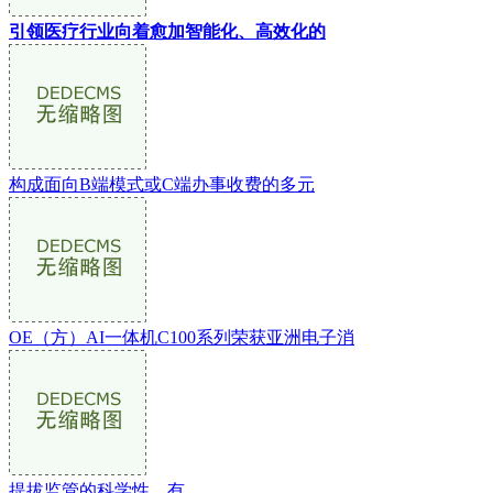
引领医疗行业向着愈加智能化、高效化的
构成面向B端模式或C端办事收费的多元
OE（方）AI一体机C100系列荣获亚洲电子消
提拔监管的科学性、有