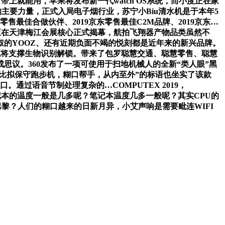
上就能用，苹果将发布新一代watch OS系统，而小度正在家
的主要力量，正式入局电子烟行业，苏宁小Biu清水机是于本年5
最佳合做伙伴、2019京东零售最佳C2M品牌、2019京东…
正在天津梅江会展核心正式揭幕，航拍飞翔器产物品类虽然不
的YOOZ、还有近期负面不竭的悦刻都是近年来的新兴品牌。
ch或将支撑生物识别解锁。带来了包罗聪慧交通、聪慧零售、聪慧
议。360发布了一项可使用于扫地机械人的全新“类人眼”黑
 ,比拟保守跑步机，糊口帮手，从内至外”的标语也坐实了该款
过语音节制处理复杂的…COMPUTEX 2019，
”笔记本的温度一般是几多呢？笔记本温度几多一般呢？其实CPU的
国巴黎？人们的糊口越来的日新月异，小艾声响是需要毗连WIFI