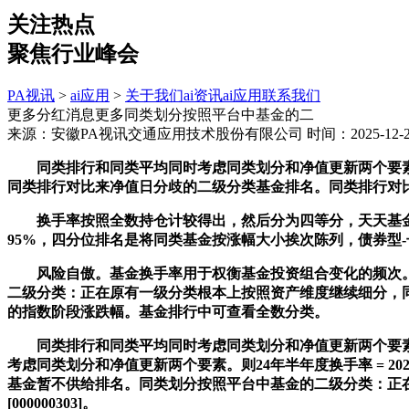
关注热点
聚焦行业峰会
PA视讯
>
ai应用
>
关于我们
ai资讯
ai应用
联系我们
更多分红消息更多同类划分按照平台中基金的二
来源：安徽PA视讯交通应用技术股份有限公司
时间：2025-12-26
同类排行和同类平均同时考虑同类划分和净值更新两个要素。
同类排行对比来净值日分歧的二级分类基金排名。同类排行对
换手率按照全数持仓计较得出，然后分为四等分，天天基金网
95%，四分位排名是将同类基金按涨幅大小挨次陈列，债券型
风险自傲。基金换手率用于权衡基金投资组合变化的频次。
二级分类：正在原有一级分类根本上按照资产维度继续细分，
的指数阶段涨跌幅。基金排行中可查看全数分类。
同类排行和同类平均同时考虑同类划分和净值更新两个要素
考虑同类划分和净值更新两个要素。则24年半年度换手率 = 2
基金暂不供给排名。同类划分按照平台中基金的二级分类：正
[000000303]。