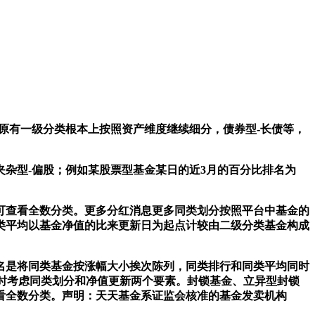
有一级分类根本上按照资产维度继续细分，债券型-长债等，
杂型-偏股；例如某股票型基金某日的近3月的百分比排名为
查看全数分类。更多分红消息更多同类划分按照平台中基金的
类平均以基金净值的比来更新日为起点计较由二级分类基金构成
是将同类基金按涨幅大小挨次陈列，同类排行和同类平均同时
平均同时考虑同类划分和净值更新两个要素。封锁基金、立异型封锁
看全数分类。声明：天天基金系证监会核准的基金发卖机构