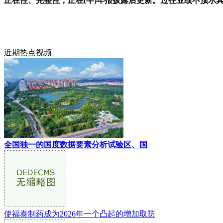
正在性、完整性，正在(半)年报披露后更新。过往业绩不预示
近期热点视频
全国独一的国度数据要素分析试验区、国
使福泰制药成为2026年一个凸起的增加取防