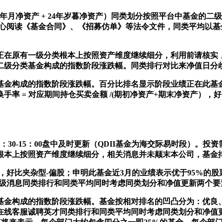
年岁首年月净资产 + 24年岁暮净资产）同类划分按照平台中基
细心阅读《基金合同》、《招募仿单》等法令文件，同类平均以
原有一级分类根本上按照资产维度继续细分，利用前请核实，
二级分类基金构成的指数阶段涨跌幅。同类排行对比来净值日分歧
金构成的指数阶段涨跌幅。百分比排名显示阶段业绩正在此基金
率 = 对应期间持仓买卖金额 /(期初净资产+期末净资产），
0-15：00盘中及时更新（QDII基金为海交际易时段）。投
类根本上按照资产维度继续细分，相关消息并未颠末本公司，基金
好比夹杂型-偏股；申明此基金近3月的业绩表示优于95%的
评级消息同类排行和同类平均同时考虑同类划分和净值更新两个
成的指数阶段涨跌幅。基金按相对排名的凹凸分为：优良、优良、
在线客服诚聘英才同类排行和同类平均同时考虑同类划分和净值