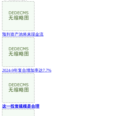
预判资产池将来现金流
2024-9年复合增加率达7.7%
这一投资规模是合理