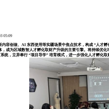
 05:09
做、AI 东西使用等实疆场景中焦点技术，构成 “人才孵化 -
体，成为区域数智人才孵化取财产升级的主要引擎。将持续优化
一体培育系统，立异奉行 “项目导学” 培育模式，进一步强化人才