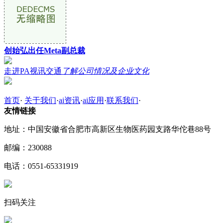
创始弘出任Meta副总裁
走进PA视讯交通
了解公司情况及企业文化
首页
·
关于我们
·
ai资讯
·
ai应用
·
联系我们
·
友情链接
地址：中国安徽省合肥市高新区生物医药园支路华佗巷88号
邮编：230088
电话：0551-65331919
扫码关注