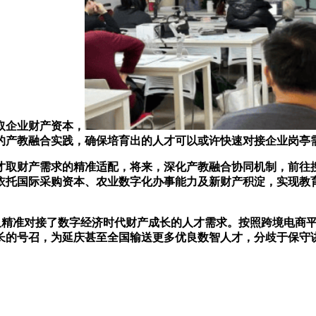
取企业财产资本，
的产教融合实践，确保培育出的人才可以或许快速对接企业岗亭
取财产需求的精准适配，将来，深化产教融合协同机制，前往搜
依托国际采购资本、农业数字化办事能力及新财产积淀，实现教
又精准对接了数字经济时代财产成长的人才需求。按照跨境电商
长的号召，为延庆甚至全国输送更多优良数智人才，分歧于保守