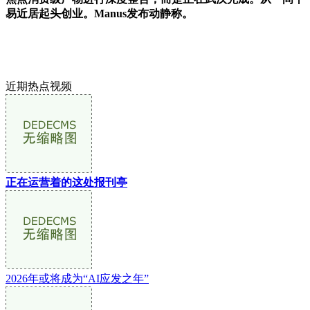
易近居起头创业。Manus发布动静称。
近期热点视频
正在运营着的这处报刊亭
2026年或将成为“AI应发之年”