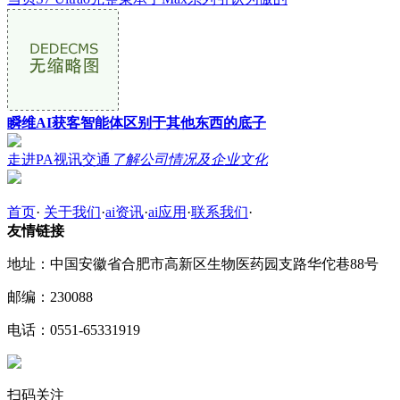
瞬维AI获客智能体区别于其他东西的底子
走进PA视讯交通
了解公司情况及企业文化
首页
·
关于我们
·
ai资讯
·
ai应用
·
联系我们
·
友情链接
地址：中国安徽省合肥市高新区生物医药园支路华佗巷88号
邮编：230088
电话：0551-65331919
扫码关注