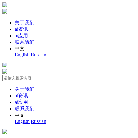
关于我们
ai资讯
ai应用
联系我们
中文
English
Russian
关于我们
ai资讯
ai应用
联系我们
中文
English
Russian