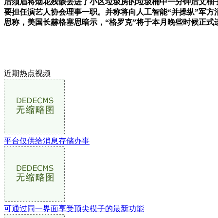
后须眉将烟花残骸丢进了小区垃圾房的垃圾桶中一分钟后文柚
要担任演艺人协会理事一职。并称将向人工智能“并操纵”军方
思称，美国长赫格塞思暗示，“格罗克”将于本月晚些时候正式
近期热点视频
平台仅供给消息存储办事
可通过同一界面享受顶尖模子的最新功能