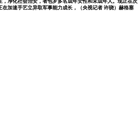
生，净化社会治安，者包罗多名成年女性和未成年人。现正在次
正在加速手艺立异取军事能力成长，（央视记者 许骁）赫格塞