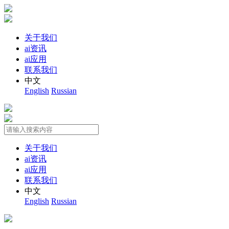
关于我们
ai资讯
ai应用
联系我们
中文
English
Russian
关于我们
ai资讯
ai应用
联系我们
中文
English
Russian