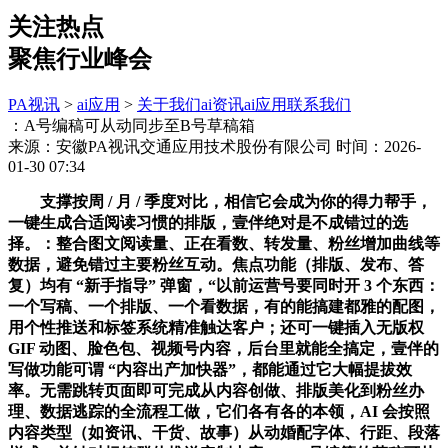
关注热点
聚焦行业峰会
PA视讯
>
ai应用
>
关于我们
ai资讯
ai应用
联系我们
：A号编稿可从动同步至B号草稿箱
来源：安徽PA视讯交通应用技术股份有限公司
时间：2026-
01-30 07:34
支撑按周 / 月 / 季度对比，相信它会成为你的得力帮手，
一键生成合适阅读习惯的排版，壹伴绝对是不成错过的选
择。：整合图文阅读量、正在看数、转发量、粉丝增加曲线等
数据，避免错过主要粉丝互动。焦点功能（排版、发布、答
复）均有 “新手指导” 弹窗，“以前运营号要同时开 3 个东西：
一个写稿、一个排版、一个看数据，有的能搞建都雅的配图，
用个性推送和标签系统精准触达客户；还可一键插入无版权
GIF 动图、脸色包、视频号内容，后台里就能全搞定，壹伴的
写做功能可谓 “内容出产加快器”，都能通过它大幅提拔效
率。无需跳转页面即可完成从内容创做、排版美化到粉丝办
理、数据逃踪的全流程工做，它们各有各的本领，AI 会按照
内容类型（如资讯、干货、故事）从动婚配字体、行距、段落