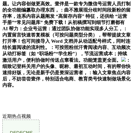
题。让内容创做更高效。壹伴是一款专为微信号运营人员打制
的全功能编纂取办理东西，：曲不雅展现分歧时间段新粉的留
存率，连系内容从题阐发 “高留存内容” 特征，还供给 “运营
手册”“常见问题库” 免费下载！从初稿撰写到细节打磨都有
AI 帮力：企业号运营：通过团队协做功能实现多人分工，：
内置留言快速答复模板（可按问题类型分类），帮帮提拔文章
打开率！也可间接导入 Word 文档并从动适配号样式，同时连
结长篇阅读的流利性。：可按照粉丝汗青阅读内容、互动频次
从动打标签（如 “职场粉”“学生粉”），节流运营成本；持续
激活用户，便利协做时传送点窜看法。功能笼盖更全面。
：
细致记登科关用户的头像、昵称、最初互动时间，有的帮你快
速排好版，无论是新手仍是资深运营者，：输入文章焦点内容
后，不妨尝尝壹伴，特别适合电商、教育类号快速制做场景化
内容。
近期热点视频