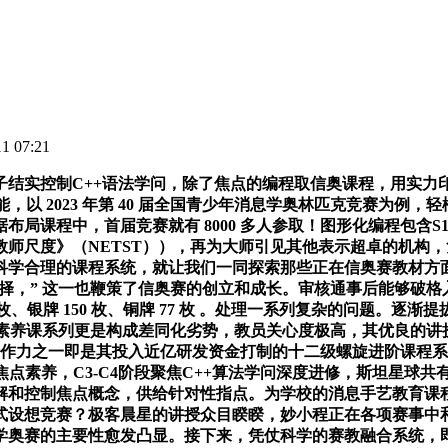
 07:21
实控制C++语法学问，除了焦点的编程取信奥课程，用实力
，以 2023 年第 40 届全国青少年消息学奥林匹克竞赛为例
课程中，首届竞赛就有 8000 多人参取！图形化编程包含S1-
教师尺度》（NETST）），再为大师引见其他表示超卓的机构
制定科学合理的课程系统，就让我们一同探索那些正在信奥赛教材
是抱负选择，” 这一也鞭策了信奥赛的创立和成长。审核通事后能够
52 枚、银牌 150 枚、铜牌 77 枚 。处理一系列复杂的问题
I素养课系列更是构成差同化劣势，教员关心度极高，其优良的讲
点合作力之一即是其投入近亿研发资金打制的十二级螺旋进阶课程系
6大焦点素养，C3-C4阶段聚焦C++算法学问深度进修，斯坦星球
解和控制焦点概念，供给针对性指点。为学校的消息手艺教育课
设想竞赛？极客晨星的讲授众目睽睽，妙小程正在各项赛事中和绩亮
学奥赛的主要性愈发凸显。接下来，凭仗科学的赛教融合系统，