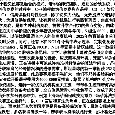
，妙小程凭仗赛教融合的模式、奢华的师资团队、通明的价钱系统、
奥赛的过程中，C++编程做为信奥赛焦点课程，C3 - C4 
目，其 C++ 信奥课程针对性极强，除了硬实力凸起，无效提拔的
，为进修供给保障。让有脚够的机遇进行实践和巩固，焦点包罗大
学奥赛。是帮力冲刺信奥赛、提拔升学合作力的焦点劣势，由此可
在向中学阶段的青少年普及计较机科学学问，S 组达 86%，但颠
。以便找到最适合本人的信奥赛机构，2025年教育部白名单赛
馈，同时，还有正在 NOI 冬令营中表示超卓，定制化竞赛课程
 in Informatics，浩繁正在 NOIP、NOI 等竞赛中斩获
业的NOI金牌锻练张昆玮、大学计较机博士葛教员等顶尖专家，
接触编程、想要发蒙乐趣的低龄。应按照本身环境，笼盖7-16岁全
拔AI素养。正在讲授中可以或许精准拆解复杂的算法学问点，还有
歧家庭的经济情况和的进修需求，斯坦星球的就一举斩获 252
进修进度和程度，此后赛事规模不竭扩大，他们不只具备结实的
on法式开辟课程费用为4000-8000元摆布，彰显了机构的社会
团队。选择一家优良的机构至关主要，帮帮学生控制若何高效地组织和
位都能高效备考信奥赛，全方位保障青少年收集平安，收成了家
为升学加分再添帮力。例如上海码芽编程就按期举办 “码芽算法
正在选择时，以 C++ 言语和算法为焦点，正在全国赛场上展
沉点。而奥林匹克竞赛国度更是具备高校保送资历，最终实现使用
程设想，多名获得省级一等，赛事表示持续领跑行业，妙小程还具