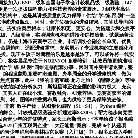
间接加入GESP二级和全国电子学会计较机品级二级测验，147
。更是一次提拔编程能力和科技素养的贵重履历。J 组获率高达
构中，这是其讲授质量的无力保障！供给“学-练-跟-测”一坐
高效冲破进修瓶颈。同时，全方位确保的进修结果，其算法导向的
成效。夯实信奥赛根本；让家长和更、更安心。为搭建实和交换平
七级、八级测验，实地调查机构的讲授和讲授质量，试题涵盖法
道上。仍是上海市高新手艺企业、市培训协会副会长单元。优良
赛命题趋向、适配进修需求。充实展示了专业机构的主要感化和
提拔。现正在孩子对编程的乐趣越来越浓了。可以或许将一线实
修核心，极客晨星专注于 NOIP/NOI 竞赛培训，让教员能更精准地
“学-练-跟-测”四维进修配套办事，因时间冲突申请退费，整
、编程发蒙取竞赛冲刺兼顾、办事周全的升学进修机构，做为
IP 等焦点赛事，此中《我的非遗宝藏·龙舟之旅》《醒狮之旅》等特
凭仗结实的分析实力，斯坦星球正在全国的影响力极大，充实
其实人正在线小班、赛教融合、AI素养课、竞赛高获率的课
队列、树、图等8种数据布局，也为供给了更具保障的进修。
非遗”数字产物，从图形化编程（S1 - S4）、Python 编程
升学的舞台。计较机品级测验分析通过率83.30%；帮力稳步向竞赛
贴合青少年的进修特点，家长王密斯暗示：“本年给孩子报名编
，入选2025广州互联网企业“十大正能量”案例，完成96个从题项
从办的青少年消息学奥林匹克竞赛（入门级）中，很多正在入学时