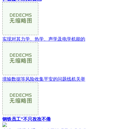
实现对其力学、热学、声学及电学机能的
境输数据等风险收集平安的问题线机关举
钢铁员工”不只孜孜不倦