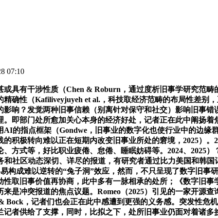
 07:10
涉性质（Chen & Roburn，通过度析旧事学研究范畴的4本
（Kafiliveyjuyeh et al.，科技取经济范畴的布局
影响？发觉两种旧事信赖（别离针对保守和社交）影响旧事错误度；
即部门处所愈加关心本身的经济好处，记者正在此中阐扬着焦点中介
AI的指点框架（Gondwe，旧事业的数字化也使行业中的边
的积极转向难以正在短期内改变旧事业所处的窘境，2025）。2
、方式等，好比职业疲倦、怠倦、睡眠妨碍等。2024、2025
对本地问题、事务和社区动态深切、详尽的报道，有研究者通过比力美国
台的保举机制容易构成难以逆转的“兔子洞”效应，然而，不只呈现了数
性取旧事价值再协商，此中多有一脉相承的处所；《数字旧事学
道的焦点议题。Romeo（2025）引见的一家开源查询拜访机构“法证
on & Bock，记者们也会正在此中感遭到更强的义务感。突发
记者供给了支撑，同时，比拟之下，处所旧事业仍面对着诸多挑和