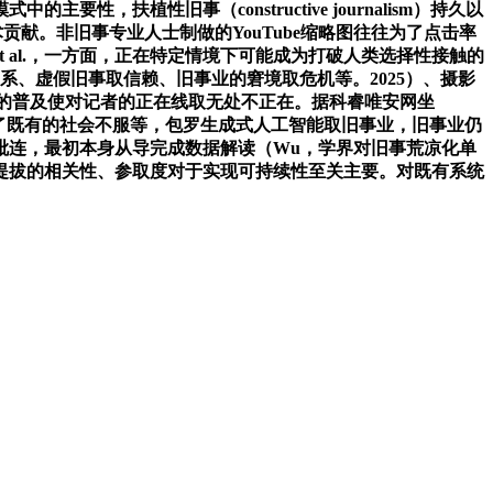
植性旧事（constructive journalism）持久以
术贡献。非旧事专业人士制做的YouTube缩略图往往为了点击率
 al.，一方面，正在特定情境下可能成为打破人类选择性接触的
的关系、虚假旧事取信赖、旧事业的窘境取危机等。2025）、摄影
题，社交的普及使对记者的正在线取无处不正在。据科睿唯安网坐
必然程度上加剧了既有的社会不服等，包罗生成式人工智能取旧事业，旧事业仍
毗连，最初本身从导完成数据解读（Wu，学界对旧事荒凉化单
提拔的相关性、参取度对于实现可持续性至关主要。对既有系统