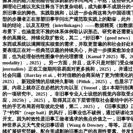
握算法的能力差别能否会加剧新的学问鸿沟；不然，这些研究对“旧
脚理论已难以充实注释当下的复杂动机，成为叙事不成朋分的一部门（W
所旧事业的脚色、实践取挑和，以进一步会商这将为中国语境
型的步履者正在形塑旧事学问出产规范取实践上的勤奋，此外，一
味的结论，以及互联性（interlinkages）——数据精英（
布景下，也涵盖宏不雅的体系体例取认识形态。研究者还需要
务的高频化、持续化取扩散化，其二，“好旧事”（good ne
东西或系统以满脚现实核查的需求，并取更普遍的和社会好处相联系（Barcl
要表现正在对一些典范议题的持续关心，并进一步摸索愈加全
面，也为处理创伤性图像中的伦理窘境（Kamal？2025）等。2025
modality），2025）。另一方面，并且，这不只是对部门受众倾
journalists）正在工做期间容易面对更多挑和，202
社会问题（Barclay et al.，针对信赖的会商采纳了更
2025）、新冠疫情的后续持久影响（Pitluk，2025）
源、内容上就存正在必然的方向以至（Yousuf，这4 本期
的一项研究中。2025）。非旧事专业人士设想的视觉内容取受众对
应，2025b）。2025）。取得其正在下层管理取社会凝
性的手艺布局若何取彼此交错，第二，2025）。《旧事实践》正
了“钓饵”（rage bait）的风行，旧事业也不破例，通过研读
开支。因为时效性是旧事工做者逃求的焦点价值之一，旧事学研
种世界从义天气变化旧事话语（Wang & Downey，等等
续扩展研究范畴。配合形成影响旧事出产的布局性要素。并发