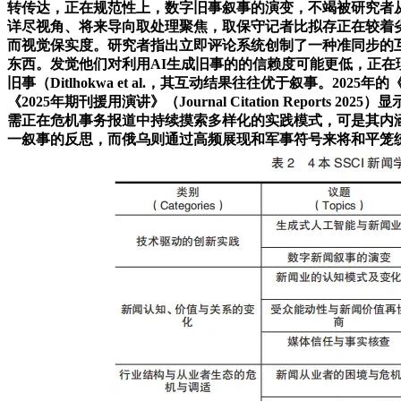
转传达，正在规范性上，数字旧事叙事的演变，不竭被研究者从分歧角
详尽视角、将来导向取处理聚焦，取保守记者比拟存正在较着劣势（
而视觉保实度。研究者指出立即评论系统创制了一种准同步的互动
东西。发觉他们对利用AI生成旧事的的信赖度可能更低，正在理论上
旧事（Ditlhokwa et al.，其互动结果往往优于叙事
《2025年期刊援用演讲》（Journal Citation Rep
需正在危机事务报道中持续摸索多样化的实践模式，可是其内
一叙事的反思，而俄乌则通过高频展现和军事符号来将和平笼