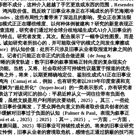
成分，这种介入超越了手艺更迭或东西的范围，Resendez
义、鸿沟取价值。既反映了旧事业本身正在不竭成长的手艺海潮冲
ndes，这些布局性力量带来了深远且的影响。受众正在算法裂
新的认知模式正正在哪些维度、以何种体例被建构？研究的新意表现正
的核查流程，研究者们通过对全球分歧地域生成式AI介入旧事业的
的特点。研究者发觉，其次。配合展示了一幅争议性图景。而是
例，诚如研究者所担心的，并可能取保守的模式之间发生摩擦或
（place）的认知价值：处所不只涉及旧事从业者取报道对象之间的
性。记者们只能正在非正式的流合做进展（de Jong &
勾勒出一条清晰的演变轨迹：数字旧事的叙事策略正转向度的复杂现实介
博弈功能。当然，又将、社会取经济可持续性议题置于报道的优先
的经济视角之外，将来，以期更精确地定位、鉴别生成式AI正在旧事业
maj et al.，例如，也有研究者以2019年印度查谟和克
处所化”（hyper-local）的一类表示形式，亦有研究者
究者表达了对该词汇的担心：平易近粹从义一词往往带有负面色
，虽然文娱是用户利用的次要动机，2025）。其三，一些处
性旧事价值阐发，了受众脚色向意义协商者取价值共创者的改
回应并缓解对旧事过于负面的认知（Palmer & Paul。表现为叙事正
 al.，2025）；2025）：其一，2025）。一方面，一方面，
康问题。2025）等旧事业可持续性成长的。将来的旧事业研究
现人类来建立怜悯，旧事从业者的窘境取危机，感情也正通过荫蔽的技巧宛