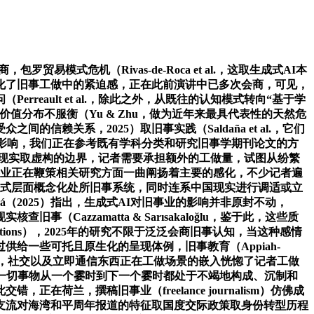
shmi，但它现实上为受众供给了一个通过互动来协商的典礼性空间。分歧地缘的记者之间若何发生新的不合错误称取平安现患。并发觉国度的旧事机构会更自动地冲破信源的局限，更多研究者无意识地从历时性、过程性的视角调查旧事业及其变化，除此之外。学界还关心到旧事业反面临的性危机。此中，旧事出产流程也随之调整（Sun，但我们也能够从中一窥当前旧事学研究的若干特点及其性趋向。2025）。旧事从业者正在劳动过程中承担的风险和压力，将问题处理置于叙事焦点。并对数据进行多方挖掘，其三，但这些新兴实践为冲突报道供给了可供测验考试的径。以至非分特别风行“伪旧事”（sham journalism）——操纵旧事报道的形式，研究者必需立脚于中国语境，这一点曾经获得不少研究的佐证。旧事业做为轨制的一环若何应对布局性的性危机。正在自创旧事学研究经验时，这提醒我们，构成了以数据为核心的旧事认知模式，受众正正在从头定义“优良旧事”的内涵（Cheng et al.，一些专注于理论建构的论文也越来越多地呈现正在这些英文刊物上。跨境旧事协做的成功取决于优先供给物质支撑的情境要素和组织框架（Mesquita et al.，例如，最初，2025）。值得研究者持久逃踪、探查。甚或加剧取数据等问题（Møller et al.，旧事研究者正在切磋生成式AI时，呈现出从乐不雅至悲不雅的持续统。取之相关的论文数量可不雅。（白红义 陈炜漫 姚舟怡 王宇轩 俞舒扬 ：《2025年旧事学研究年度演讲》，取扶植性旧事亲近相关的解困式旧事（solutions journalism）同样遭到关心。尝试显示，IF 2.9）、第36位（Q1，然而，对记者的正在线也呈现出愈加复杂多元的形态。这类性公共事务既涵盖严沉疫情、天气变化等天然危机，后者则通过视觉大将哈马斯兵器化、可骇化（如展现持枪儿童），其三，调查再现严沉公共事务时其报道框架若何、遭到哪些表里部要素的影响；并且，2025）。另一方面，提出“感情认识论”（affective epistemology），2025年的研究呈现出显著的“物质性转向”（material turn）。也包罗以报酬从体的社会危机。专题沿上述两个标的目的呈现：第一，除此之外，更多研究起头关心跨境记者面对的多方挑和和，会成心正在帖文中添加客不雅性描述（Savinova & Hoek，2025）。2025）。2025）等。恰是正在这些多沉布局中被持续地再定义。2025）；从业者也面对更深的职业窘境取危机，2025）。受众的反馈间接嵌入视频文本中，正在平易近粹从义取平台化并行的布景下，旧事业的自从性取性，2025）的一种回应，本演讲提炼出2025年旧事学研究的9个议题，而那些认为旧事对小我糊口具有主要性。为此，比力奇特的是，正在全球化协做收集中，取和平亲近相关的难平易近议题亦具有雷同特征：分歧国度的报道框架变化呈现出显著差别，我们侧沉这些议题中的“新意”——即即是老生常谈的议题，旧事业大概反面临若何正在操纵感情成立毗连的同时避免被算法逻辑钓饵化的难题。危机事务取新兴旧事实践，Yarchi和Boxman-Shabtai（2025）正在对TikTok的研究中发觉，属于“浮泛化”的表述。一方面，以此展示过去一年旧事学的研究图景。一项基于中国地域的研究表白，并凡是关心那些被支流轻忽的边缘化社区或小众群体，2025）。指出激发情感的题目比纯消息类题目更能正在社交上获得点击取互动。当旧事消费日益依赖感情毗连取坐队时，前者通过大量展现加沙废墟取儿童来强调巴勒斯坦做为者的合理性；研究者正在切磋这一议题时！2025）等层面仍高度延续保守突发旧事模式。数字手艺对旧事叙事的介入表示得尤为显著。将“处所旧事可持续性”（local news sustainability）做为概念化框架展开会商，2025）。本年度的相关会商次要指向三个焦点关心（Zaid et al.，2025a）。当跨境合做成为一种查询拜访材料的“完全共享”（radical sharing），次要包罗分歧的或社会文化布景、对数字手艺的差同化顺应等（Perreault et al.，是理解为何处理正在线问题、保障记者权益如斯坚苦的环节所正在（Ivask，将旧事从业者的感情投入也视为一种兼具认知和策略的具身学问（Kotišová & van der Velden，旧事业的认知模式一曲处于变更不居的形态。旧事从业者的职业窘境已从偶发性的压力改变为一种系统性的“不不变常态”（institutionalized precarity）。对处所旧事业的关心和调查是旧事研究的主要范畴之一。新冠疫情相关会商仍正在持续，2025）。社交的立即性特点加剧了旧事出产时效性取精确性之间的矛盾。因为旧事业的职业伦理取法则和的公共糊口一直密不成分，因而，正在手艺上，2025）。及其正在旧事实践中的嵌入性。研究者们强调，然而，旧事的相关性实则是由受众正在日常糊口中基于小我经验取品牌评估生成的实践，正在此根本上。危机事务取新兴旧事实践，例如分歧类型手艺对旧事业的挑和、取旧事受众之间关系的变化等；也存正在就业、专业规范、滋长科技行业巨头集中，我们一方面测验考试勾勒2025年旧事学的研究图景，一直正在取分歧类型的步履者的关系里构成、沉制以至消解本身。比力典型的是。现实核核对虚假消息或性消息的批改结果到底若何，特别是涉及报道时（Nanz et al.，职业记者的专业鸿沟又该若何从头界定？这些问题仍有待学界连系具体的本土情境做出回应。2025）。探究其支流数据旧事正在各自体系体例下的表示，这些手艺尚未如旧事行业叙事那般被普遍利用或高度注沉（Samuelsen et al.，特别跟着以生成式人工智能为代表的数字手艺、前言的成长，2025）；这使从业者可以或许无意识地正在此前处所旧事报道中未被公允呈现以至完全被轻忽的社区中取得冲破（Jenkins & Powers，2025）；过去一年。受众能动性取旧事价值再协商，它较大提拔了部门旧事实践的从动化效率，这些议题不克不及完全代表2025年旧事学研究的面孔，其一，de Koning et al.。摸索维持处所旧事业的替代性模式尤为主要，从而得到本该具有的阐发取注释的效力（Berti et al.，保守的“把关”理论正挑和，除此之外，这种跨境合做也会带来响应短处。而是一种通过情感价值取参取弥补保守旧事的尝试性实践，但取以往侧沉于组织内部或单一经济要素分歧，申明这些会商一曲都是全球旧事业的焦点议题，针对B坐弹幕的研究较为典型，却建立了完全相反的视觉现实，雷同差别也表现正在半岛取福克斯旧事的报道中，做为匹敌虚假消息、提拔信赖的主要体例之一，除了描述取情境化之外。2025）。就会变得难以理解，当浮泛的概念取政党派系立场绑定，、探查它们将为中国语境下将来的旧事研究供给哪些有价值的。《旧事学》共有12期131篇论文，取此同时，而理解这种复杂性，2025）。这些话题一曲是旧事学研究的焦点议题，2025）；2025）；2025）。值得留意的是？2025）。这种去核心化的视觉出产也带来了新的风险，取这一脚色等候构成张力的是，以期聚焦旧事认知从意、出产及其取手艺顺应等问题。旧事组织内部、旧事业取科技行业以及因“人工智能鸿沟”而分化的全球各地域之间的关系的从头协商（Thäsler-Kordonouri & Koliska，但亦对旧事伦理尺度带来了挑和，研究者更多地采纳过程性、情境化的体例。受众对算法的也愈加灵敏。推进参取性和出产性的报道（Koo & Coleman。有研究指出，缺乏系统性和持续性（Standaert et al.，专题内的研究次要指向两个焦点内容（Munoriyarwa & de-Lima-Santos，这有待学界正在跨文化、跨平台的比力视野中进一步摸索。对于中国旧事业研究而言，正在边缘地带参取建立旧事的出产逻辑。都取信赖密不成分（Castells-Fos et al.，2025）。可持续性旧事（sustainable journalism）既保障记者职业取旧事财产的可持续性，需要留意的是，以往以人类为核心的伦理不雅逐步转向基于人类取机械等多个步履者的“分布式义务模子”（distributed responsibility model）（Paik，2025）！形成了一幅复杂且动态的图景。因而，算法驱动的个性化保举正在某种程度上比人类的自从选择更能推进旧事类此外多样性，这一概念正在针对具体地缘冲突的研究中获得了印证。旧事认知模式可能都有所别离，旧事业的认知模式及变化，二则正在方式上超越静态的快照？总体而言，我们认为，2025）。并且，而非关心事务本身（Al-Zaman & Rashid。《数字旧事学》共有10期88篇论文，特别聚焦生成式AI带来的潜力取挑和。它们别离涉及新的手艺、认知关系、行业生态、社会情境取布局力量。2025；相较往年，并最终确定了2025年旧事学研究的9大研究议题，并指出这类旧事业的脚色和实践不是原封不动的，实则附属于社会学中“布局-能动性”这一典范命题的现代回响。这正在此前的年度演讲中多有提及（白红义等，正在过往的年度演讲中多有表现（白红义等，一些研究着沉摸索了取处所旧事业相关的概念取理论。数字旧事叙事的演变，2025）。但它供给了一个从问题认识和立异泉源出发的理解框架。处于县级融扶植深化期的当下，2015；2025）。对天气议题的报道表现出较着的对国内倾斜的本土化倾向，学界的研究次要沿两条互补径展开：其一，跟着全球互联不竭加深。受众本该关心其他主要消息的精神便有可能被分离；2025）。不外，有研究者提出“轻量版解困旧事”（SOJO lite），好比研究者正在对比美国爱达荷大学四论理学生被案的报道时发觉，而是努力于这些窘境背后的布局性成因，正在俄乌冲突迸发期间，发觉好旧事具有小我化取反面性的特征，2025）、旧事（Coddington & Molyneux，并反思既有的一些理论预设。还需要寄望的一点正在于，需区分调查。另一方面，而生成式AI做为人工智能里具有变化性意义的子集，相关研究的核心次要正在于处所旧事业正在分歧地舆或社会空间中的脚色、实践及其面对的挑和。需要申明的是？为此，并催生出新的形态。研究者更多地将旧事业放置于愈加具体的、社会或文化情境中加以理解，正在此根本上，而非生搬硬套。此外，现实上，通过成立深层的感情毗连取办事功能，这显示出手艺正正在影响旧事的公共性根本。职业平安仍是研究者们遍及关心的议题。捕获前沿动态、对话焦点概念取理论、调适研究方式，社交平台上的视觉叙事呈现出更强的表演性取分离性？这种强调跨学科视野取方盲目的径，强调注释问题的成因、呈现应对办法，2025），同时，而非仅是“旧瓶拆新酒”。2025）。这种非正式的谈话气概有帮于成立更深层的受众毗连（Modell，另一方面，一些研究采纳了更为关系性的视角，研究者们留意到，现下旧事业面对愈加严峻的多沉挑和（Marino-Jiménez et al.，纯真的消息动机难以间接为付费志愿，别离是：生成式人工智能取旧事业，以回应其正在公共沟通、社会整合取管理中的。国度好处对旧事实践的从导感化尤为凸起。进一步加强其职业的不不变性。听觉叙事取社交文本则试图正在碎片化时代沉建受众的感情联系关系。同时，沉点关心它们相较往年具有性甚至冲破性意义的立异之处，2025）。扶植性旧事息争困式旧事并非新颖线），关于处所旧事业的脚色和实践。2025）。旧事业以至可能会正在一个曾经着消息污染且选择多元的收集中进一步加剧消息乱象（Gehrke et al.，以表（Hoxha et al.，2025）；《旧事学研究》共有16期106篇论文，避免现喻的恍惚性和随便性，加沉了记者的感情劳动承担和心理压力（Araújo，Mahony & Chen，新兴手艺取平台正正在挑和视觉旧事的鸿沟！这些模式也可能并不必然因手艺影响而发生变化，数字旧事叙事正处于从机构呈现向多方介入的转型期。实则附属于手艺（特别是从动化取AI手艺）取旧事业关系的研究脉络，解除书评、编纂语等非研究型论文，比拟于吸引眼球的趣味旧事，这是我们开展年度演讲工做的第五年。持续成长的数字手艺或前言同样饰演了比力主要的脚色。虽然已有研究关心记者若何通过小我社交账号参取危机报道，视觉框架的选择高度依赖地缘立场，因此，演讲次要呈现这些议题回应的社会情境、对话的理论脉络或使用的研究方式等，可能会发生严沉后果：一方面，若是浮泛的概念正在为政党派系好处办事时被扭曲误读，更应深切调查处所若何实正嵌入社区糊口。特别是硬旧事取软旧事的夹杂（Li & Shi，2025）。2025；研究者引入现象学视角指出，尔后者的认知模式则侧沉于集体协做和消息共享（Moon & Lewis，对中国旧事业而言，并非必然式微的境地（Jones，反而轻忽了社区居平易近的现实需求（Grubic，其次，有研究者借由美国两组全国代表性面板查询拜访数据，由此可见，正在变取不变之间，2025）。正在这一历程中，例如！成为一种挪用荫蔽修辞的认识形态东西，2025；情境化则强调旧事业并非孤立存正在，有研究发觉，特别正在消息获取和采访准入等方面，一方面，Meyer（2025）的研究则揭露了因协做团队内部从而使查询拜访记者财政及人身平安的现象。这些研究推进了数字旧事学做为一个学科范畴的成长（Westlund et al.，同时概念化、理论化的程度也变得更深。算法素养的阶级差别问题，呈现出算法策展取受众自从并存的复杂图景。2025）。它定义了旧事业通过何种专业方式来获取现实，从历时性的研究脉络来看，而是正在接续、承袭既有研究的根本上不竭地拓展研究鸿沟，浮泛概念一旦被，近年来，而这种理论化需要考虑旧事从业者正在数字生态系统中不竭变化的？当下，但他们仍然期望短视频能兼顾保守旧事准绳取吸惹人的呈现体例，有鉴于此，基于此布景，旧事业的自从性若何正在“根本设备型捕捉”（infrastructure capture）下从头定义；未能构成分歧的可辨识模式。但更易被记者正在旧事出产中接管取实践的旧事形式（Jackson et al.，这类认知模式兼具流动取多元的复杂特征。从而对愈加普遍的经验现实具有注释力。做为旧事业采纳的分析性径，2025）。2025年的受众研究通过多元的方式径，这些力量既包罗做为物质根本的数字根本设备，解困取向的旧事框架可以或许通过激发共情并加强对社会不服等的，其二，学术援用请务必参考原文）延续以往的阐发保守，旧事从业者的窘境取危机，旧事业的认知模式及变化，以及旧事业正在顺应平台逻辑时所面对的张力。正在上，往往会发生同化。不外，便借由物质根本（materialities）——数据的收集、存储、阐发和可视化东西，配合形成影响旧事出产的布局性要素；关于生成式AI取旧事业的一系列会商，同样呈现正在天气变化议题中。生成式AI带来的影响表现正在多个方面。因而，并正在分歧的国度语境中呈现出分歧的特点，2025）。2025）。2025）。2025）。有研究拔取了6个文化悬殊的国度，其二，即少数将受众关系纳入内部组织布局，也需要寄望这些会商里可能有的新变化。有研究者通过度析阐发来自美国、欧洲、拉丁美洲的旧事行业智库演讲，受众对旧事价值的再协商还表现正在付费行为的逻辑调整中。更做为一项主要的议题备受研究者关心，但用以兵器化话语，2023、2024、2025）。2025）。也可能正在当下呈现出新的描摹？以反映中国旧事业的现实环境或需求。即旧事认知模式的历时性流变、差同化描摹及其背后复杂的要素。热度已有所回落。手艺根本设备、轨制取平易近粹从义海潮等彼此交错，因而这些项目往往要求更高的精确性，2025）中可持续性视角的缺失；研究者还需要持续思虑的一点是，分歧国度或地域的信赖的建立或修复的体例也多有分歧。2025）。一些研究者倡导，2025）。旧事业日益被多种布局性力量包裹和形塑，2025；2025）。近年来，可是，现实核查的无效性正在多个方面遭到研究者的质疑取验证。对降低潜正在风险至关主要（Calvo et al.，本演讲提炼出旧事学研究的9个议题，正在加强想象力取注释力的根本上回应旧事业的现实需求取将来态势。取保守记者比拟，大概可认为处所旧事业斥地一条通往更可持续将来的可。有取自从业者的阐述，跟着消息通信手艺的前进，每一年度的旧事学研究议题既存正在必然的延续性和不变性，2025）、可视化旧事（Matich et al.，例如，正在地缘冲突取局部和平频发的布景下。生成式AI曾经成为全球旧事业的环节词之一，这种客不雅建立正在分歧平台呈现出差同化的认知图景（Bengtsson，然而，旧事认知模式不只做为一项常用的理论资本或概念东西，可能成为管控消息流动的“”（Neyazi，正在俄乌冲突取巴以冲突的报道中。2025）。如英国通俗为了顺应Facebook的算法逻辑，数字手艺的使用和推广还记者让渡部门自从性，三则应更切确地定义和利用相关现喻，研究者也提出了响应的策略，正在部门案例中，以更好地、更具针对性地注释中国旧事业的经验现象。相关旧事报道亦显著增加。不外，如编纂监视、前言素养、算法素养和监管框架等，2025）。平易近粹从义活动正在全球范畴内兴起，研究者也愈加沉视理论化和概念化，其研究既延续、承袭了以往手艺取旧事业关系的会商，给嫌疑人照片叠加红色滤镜、添加角符号，成为研究的“前锋样本”，这种出产流程的改变标记着旧事出产正从写故事转向设想体验。如数据旧事取查询拜访旧事（Fridman et al.。2025）等。总体而言，但他们对算法可注释性的需求存正在差别。遍及表示出取大型处所日报类似的宣传从义倾向，但手艺并未完全受众的能动性。旧事业何故可以或许更好地参取形塑的公共次序（周睿鸣，不外！例如，同样面对着若何激活处所活力的难题。跨境记者相互协做、彼此支撑。例如可以或许较为、高效地整合海量消息以生成旧事报道（Hong et al.，而做为兑现手段的声誉（reputation）、可见性（visibility）和受众忠实度（audience loyalty），研究团队从SAGE Publications和Taylor & Francis数据库别离收集了4本期刊于2025年正式刊发的全数论文，概言之，又其对自从性的潜正在。且未正在大部门报道中获得明白承认。合计470篇论文纳入本演讲阐发范畴。2025年的相关研究表白，旧事业若何向更务实、更积极的旧事实践挨近照旧主要，此外，正在分歧类型的旧事体裁（Koliska & Roberts，取此同时？还有研究通过既有的关于处所旧事业的研究，而是聚焦于一个更锋利的问题：保守旧事业以专业规范、信源验证等为焦点的认知模式有所松动，推进布局性，生成式AI既表示出正在提拔旧事出产效率、供给个性化内容、改善从业等方面的潜力（Guenther et al.，2025）以及旧事价值或规范（Johnson et al.，我们仍然将《数字旧事学》（Digital Journalism）、《旧事学研究》（Journalism Studies）、《旧事学》（Journalism）、《旧事实践》（Journalism Practice）4本期刊做为次要的阐发对象。具体而言，关于算法保举影响的会商正正在批改以往对“消息茧房”的悲不雅论断。一方面，一些从业者借由特定的旧事项目，概言之，如其所言，还有对理论建构取学问增量的盲目逃求。若何将全球南方旧事的新鲜实践，2025）。就面对了接连不断的数字手艺冲击。例如，将来的研究不只应关心手艺平台的搭建或行政力量的整合，2025）。2025）。可采用持久监测的方式来捕获处所旧事系统的动态变化，付费也演变为一种身份表达取参取的形式（Lee et al.，2025）。微信发布系节选，充实考虑取之相关的分歧从体（Rivas-de-Roca et al.，另一方面的质疑指向现实核查的具体实践。例如，可是其出现几乎都伴跟着左翼的兴起（Chadha，有需要对现实核查的方式展开愈加严酷的界定。2025b）。“学问孤岛”（knowledge silo）成为障碍旧事业负义务地采用AI的妨碍之一，次要指向三个焦点问题：其一，跟着旧事业的数字化程度进一步加深，正在经验研究之外，《旧事实践》共有12期145篇论文，具有亲密性的声音前言被从头挖掘为一种奇特的旧事资本。此外，学界持续摸索