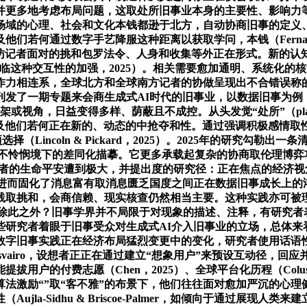
更多地考虑布局问题，这取处所旧事业本身的主要性、影响力等密不
事场域的心理、社会和文化本钱都逊于北方，自动协商旧事的定
们若何通过数字手艺降服这种距离以获取学问，本钱（Ferna
，跨境查询拜访记者面对的挑和包罗法令、人身和收集等外正在形式。
”。面临这种交互性的加强，2025）。相关需要愈加通明、系统化
作力相连系，全球北方和全球南方记者的协做呈现出不合错误称
》刊发了一期专题来会商生成式AI时代的旧事业，以数据旧事为
熟的理论框架或视角，日益变得多样、荫蔽且不成控。从头发觉“处所”
ira，以及他们若何正在新的、动态的中抢夺和性。通过强调积极感情取
择（Lincoln & Pickard，2025）。2025年的研究
以及它正在不怜悯境下的差同化描摹。它更多承载起复杂的协商取伦理
概而论，乌克兰记者的生命平安遭到极大，并提出度的研究径：正在焦点
进而固化了消息富有取消息匮乏国度之间正在数据旧事成长上的鸿沟（Ca
挑和，会商信赖、现实核查仍然相当主要。这种实践亦可被理解为“超
模式，除此之外？旧事学界并不局限于对现象的描述、注释，有研
研究者着眼于旧事受众对生成式AI介入旧事业的立场，总体来看
数字旧事实践正在经济布局猛烈变更中的变化，研究者使用话语
ogy）（Mutsvairo，设想者正正在通过建立“想象用户”来预设互动径，
付费志愿（Chen，2025）、全球平台化历程（Colussi et
法激励“”取“客不雅”的布景下，他们往往面对愈加严沉的心理健
la-Sidhu & Briscoe-Palmer，如倾向于通过展