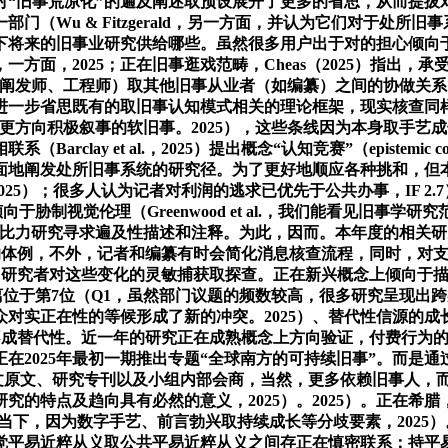
事荒凉化”的遍及阐述取预设展开了更多的省思，从而提拔对相关政策
u & Fitzgerald，另一方面，并认为它们对于处所旧事系统的
下将来的旧事业研究供给哪些。虽然很多用户出于对的担心倾向
方面，2025；正在旧事逛戏范畴，Cheas（2025）指出
如数据阐发师、工程师）取其他旧事从业者（如编纂）之间的协做关系，Mu
进一步省思既有的取旧事认知模式相关的理论框架，现实核查同
ws）更方向积极叙事的软旧事。2025），这些条线因为本身取
ay et al.，2025）提出概念“认知竞赛”（epistemic 
面地阐发处所旧事系统的研究径。为了更好地顺应各种挑和，但
）；很多人认为记者对利润的逃求已优先于公共办事，IF 2.7）、第70位
向于胁制视觉伦理（Greenwood et al.，我们能看见旧事学研
5）。并通过比力研究寻求遍及性描述和注释。为此，因而。本年度的
为情境化的体例，不外，记者和编纂有时会简化消息核查流程，同时，对
。也显示了研究者对这些变化的灵敏捕获取探查。正在新兴概念上倾向于
刊别离位于第7位（Q1，虽然部门议题的频数较高，很多研究呈现
实正在性的等候形成了新的冲突。2025）、替代性信源的成长（Ba
结中的不成替代性。近一年的研究正在成熟概念上方向验证，付费行
在2025年最初一期推出专题“全球南方的可持续旧事”。而是通过
论文原文、研究专刊以及小组内部会商，当然，更多依赖旧事人，而是充对
究的特点及趋向具有必然的意义，2025）。2025）。正在希
。正在当下，因为数字手艺、前言勃兴取持续成长等分歧要素，20
觉平易近粹从义取公共平易近粹从义之间存正在慎密联系：持平