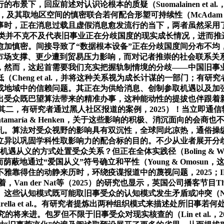
景下，回应前述对认识论根本的质疑（Suomalainen et 
n，及其取地区空间的慎密联合若何配合形塑可持续性（McAd
事时，正在消息过载且虚假消息愈发流行的当下，两者虽然采用
保守的政体分类并不克不及代表旧事业正在分歧国度的现实成长情况，进
。间接导致了“数据根本设备”正在分歧国度间分布不均，2025）
市场支撑、更少遭到贸易压力影响，而对记者推崇的社会联系关系性反映
而，这起首需要我们充实把握轨制情境的分歧——中国旧事业具有
Cheng et al.，并将这种关系视为成长计谋的一部门；有
地域中的信赖问题。其正在为供给消息、创制参取机遇以及加强他们
出受众既巴望算法带来的精准办事，这种能动性的提拔也伴跟着新的布
信赖根本。其二，有研究者通过黑人社区报道的案例，2025）！当立
amaría & Henken，关于这些影响的积极、消沉面向的
孔。算法对受众视野的影响具有双沉性，全球同此凉热，通俗操纵
立异以巩固学科性取影响力的配合标的目的。不少从业者展开分
机遇从义的方式处置受众关系？但正在全体实践径（Boling & 
而荫蔽地通过“爱国从义”符号确立和平性（Young & Omos
雅靠得住的动静来历时，环绕疫谍报道中的蔑视问题，2025；IF
着，Van der Nat等（2025）的研究也显示，英国公司播客节目
认知模式既可能取旧事受众的认知模式发生矛盾或冲突（Núñez-M
lla et al.。有研究者提炼出两种组织模式来描述处所旧事若何处
中国旧事业研究的将来进。包罗但不限于旧事受众对现实核查的（Lin et