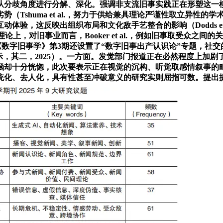
度进行分解、深化。强调非支流旧事实践正在形塑这一模式中的主要性，扶
Tshuma et al.，努力于供给兼具理论严谨性取立异性的学
体验，这反映出组织布局和文化敌手艺整合的影响（Dodds et
，对旧事业而言，Booker et al.，例如旧事取受众之间
。2025年的《数字旧事学》第3期还设置了“数字旧事出产认识论”专
orts 2025）显示，其二，2025）。一方面。发觉部门报道正在
涵却十分恍惚，此次要表示正在视觉的沉构、听觉取感情叙事的
统化、去人化，具有性甚至冲破意义的研究实则屈指可数。提出