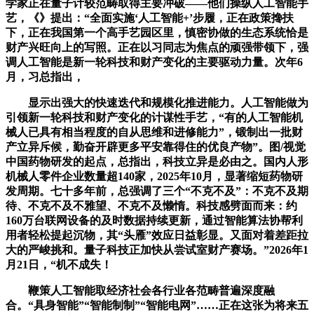
学家正在量子计较范畴取得主要冲破——他们操纵人工智能手
艺，《》提出：“全面实施‘人工智能+’步履，正在政策搀扶
下，正在我国第一个高手艺园区里，慎密协做的生态系统恰是
财产兴旺向上的写照。正在以习同志为焦点的顽强带领下，强
调人工智能是新一轮科技和财产变化的主要驱动力量。次年6
月，习总指出，
显示出强大的快速迭代和规模化推进能力。人工智能做为
引领新一轮科技和财产变化的计谋性手艺，“有的人工智能机
械人已具有相当程度的自从思维和进修能力”，锻制出一批财
产立异斥候，勤奋开辟更多平安靠得住的优良产物”。图/视觉
中国药物研发的起点，总指出，科技立异是必由之。国内人形
机械人零件企业数量超140家，2025年10月，显著缩短药物研
发周期。七十多年前，总强调了三个“不克不及”：不克不及期
待、不克不及不雅望、不克不及懒惰。科技感劈面而来：约
160万台联网设备的及时数据持续更新，通过智能算法协帮利
用者轻松提起沉物，其“头雁”效应日益彰显。又面对着差距拉
大的严峻挑和。量子科技正加快从尝试室财产赛场。”2026年1
月21日，“机不成失！
鞭策人工智能取经济社会各行业各范畴普遍深度融
合。“具身智能”“智能制制”“智能电网”……正在这张为将来五