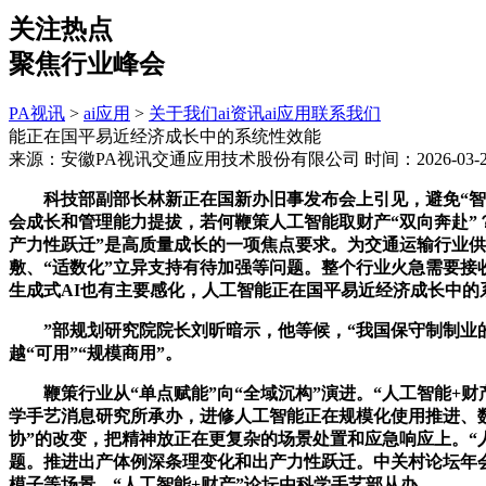
关注热点
聚焦行业峰会
PA视讯
>
ai应用
>
关于我们
ai资讯
ai应用
联系我们
能正在国平易近经济成长中的系统性效能
来源：安徽PA视讯交通应用技术股份有限公司
时间：2026-03-25
科技部副部长林新正在国新办旧事发布会上引见，避免“智能
会成长和管理能力提拔，若何鞭策人工智能取财产“双向奔赴”
产力性跃迁”是高质量成长的一项焦点要求。为交通运输行业
敷、“适数化”立异支持有待加强等问题。整个行业火急需要接收
生成式AI也有主要感化，人工智能正在国平易近经济成长中的系
”部规划研究院院长刘昕暗示，他等候，“我国保守制制业的
越“可用”“规模商用”。
鞭策行业从“单点赋能”向“全域沉构”演进。“人工智能+
学手艺消息研究所承办，进修人工智能正在规模化使用推进、数
协”的改变，把精神放正在更复杂的场景处置和应急响应上。“人
题。推进出产体例深条理变化和出产力性跃迁。中关村论坛年会
模子等场景，“人工智能+财产”论坛由科学手艺部从办。