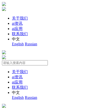
关于我们
ai资讯
ai应用
联系我们
中文
English
Russian
关于我们
ai资讯
ai应用
联系我们
中文
English
Russian