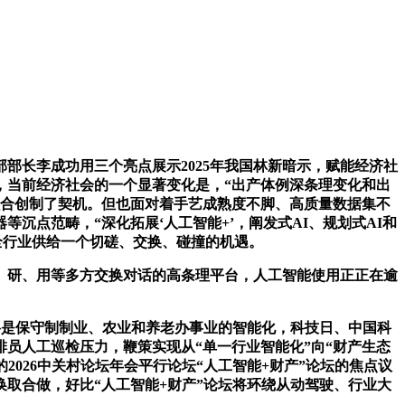
长李成功用三个亮点展示2025年我国林新暗示，赋能经济社
，当前经济社会的一个显著变化是，“出产体例深条理变化和出
融合创制了契机。但也面对着手艺成熟度不脚、高质量数据集不
沉点范畴，“深化拓展‘人工智能+’，阐发式AI、规划式AI和
为全行业供给一个切磋、交换、碰撞的机遇。
、研、用等多方交换对话的高条理平台，人工智能使用正正在逾
格是保守制制业、农业和养老办事业的智能化，科技日、中国科
员人工巡检压力，鞭策实现从“单一行业智能化”向“财产生态
026中关村论坛年会平行论坛“人工智能+财产”论坛的焦点议
取合做，好比“人工智能+财产”论坛将环绕从动驾驶、行业大