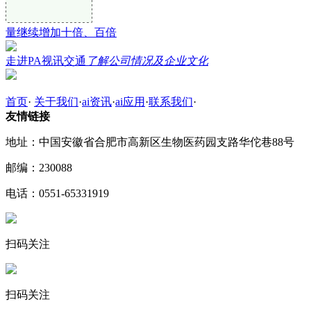
量继续增加十倍、百倍
走进PA视讯交通
了解公司情况及企业文化
首页
·
关于我们
·
ai资讯
·
ai应用
·
联系我们
·
友情链接
地址：中国安徽省合肥市高新区生物医药园支路华佗巷88号
邮编：230088
电话：0551-65331919
扫码关注
扫码关注