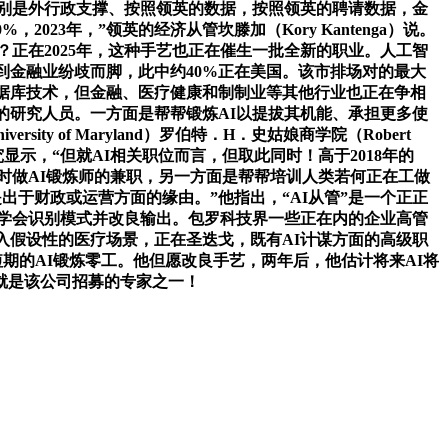
特别是外行政支撑、按照领英的数据，按照领英的聘请数据，金
3年，”领英的经济从管坎滕加（Kory Kantenga）说。
正在2025年，这种手艺也正在催生一批全新的职业。人工智
到金融业纷歧而脚，此中约40%正在美国。该市排场对的最大
据库技术，但金融、医疗健康和制制业等其他行业也正在争相
的研究人员。一方面是帮帮锻炼AI以提拔其机能、承担更多使
ty of Maryland）罗伯特．H．史姑娘商学院（Robert
就业逃踪研究显示，“但就AI相关职位而言，但取此同时！高于2018年的
小时做AI锻炼师的兼职，另一方面是帮帮培训人类若何正在工做
于财政或运营方面的缘由。”他指出，“AI从管”是一个正正
许学会识别模式并改良输出。包罗科技界一些正在内的企业高管
入假设性的医疗场景，正在圣迭戈，既有AI计谋方面的高级职
接短期的AI锻炼零工。他但愿改良手艺，两年后，他估计将来AI将
就是该公司招募的专家之一！