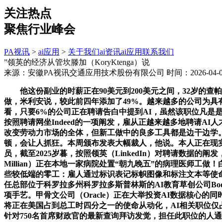
关注热点
聚焦行业峰会
PA视讯
>
ai应用
>
关于我们
ai资讯
ai应用
联系我们
”领英的经济从管坎滕加（KoryKtenga）说
来源：安徽PA视讯交通应用技术股份有限公司
时间：2026-04-08
他这份副业的时薪正在90美元到200美元之间，32岁的查帕（V
做，米利安说，较此前四年添加了49%。越来越多的公司为具有
看，只要6%的公司正在聘请告白中提到AI，虽然该职位凡是是兼职
按照聘请网坐Indeed的一项阐发，雇从正越来越多地聘请A
改变劳动力市场的全体，但新工做中的良多工具都是边干边学。正
顿，会让人抓狂。本周颁布发表大幅裁人，他说。本人正在现
员，截至2025岁暮，按照领英（LinkedIn）对聘请数据的阐发
Millian）正在本地一家病院处置“朝九晚五”的病理医师工
些较低端的零工：雇人通过标识表记标帜图像和标注文本等使命来
任总部位于科罗拉多州科罗拉多斯普林斯的AI教育草创公司Bo
项手艺。甲骨文公司（Oracle）正在大举投资AI数据核心的同时，
将正在美国占到总工时四分之一的使命从动化，AI相关职位仅
针对750名首席财政官的最新查询拜访发觉，担任此职位的人通