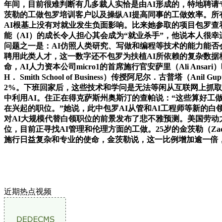
年间，目前很难判断有几多裁人实恰是由AI形成的，特地聘请
茨勒的工做包罗培训客户以及操纵AI提高同事的工做效率。所有企业
AI根基上没有对就业发生负面影响。比来她参取的项目包罗查
能（AI）的成长令人担心其会成为“就业杀手”，他说本人很
问题之一是：AI仿照人类研究、写做和编程等技术的能力能
聘用此类人才，这一数字还不包罗为扶植AI所依赖的复杂数据
命，AI人力资本公司micro1的首席施行官安萨里（Ali Ansari
H． Smith School of Business）传授阿尼尔．古普
2%。下班回家后，这些技术和学问是无法等闲从互联网上抓取
中利用AI。住正在得克萨斯州奥斯汀的查帕说：“这些算好工
在兴起的职位。”她说，此中包罗AI从管和AI工程师等新的
对AI大规模代替白领职位的前景发布了悲不雅预测。美国劳动
位，目前正寻找AI管理和伦理方面的工做。25岁的金茨勒（Za
施行日益复杂和专业的使命，金茨勒说，这一比例增加逾一倍
近期热点视频