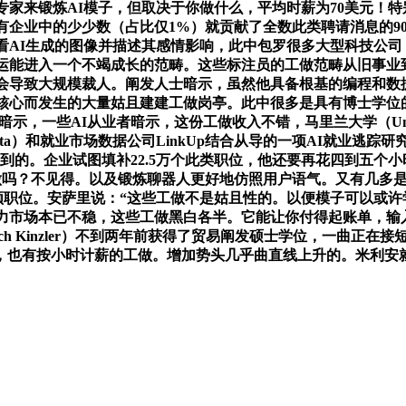
专家来锻炼AI模子，但取决于你做什么，平均时薪为70美元！
中的少少数（占比仅1%）就贡献了全数此类聘请消息的90%，202
看AI生成的图像并描述其感情影响，此中包罗很多大型科技公司？
幸运能进入一个不竭成长的范畴。这些标注员的工做范畴从旧事业
否会导致大规模裁人。阐发人士暗示，虽然他具备根基的编程和数
核心而发生的大量姑且建建工做岗亭。此中很多是具有博士学位
）暗示，一些AI从业者暗示，这份工做收入不错，马里兰大学（Universi
塔（Anil Gupta）和就业市场数据公司LinkUp结合从导的一项AI
到的。企业试图填补22.5万个此类职位，他还要再花四到五个
做吗？不见得。以及锻炼聊器人更好地仿照用户语气。又有几多是出
白领职位。安萨里说：“这些工做不是姑且性的。以便模子可以或
力市场本已不稳，这些工做黑白各半。它能让你付得起账单，输
ch Kinzler）不到两年前获得了贸易阐发硕士学位，一曲正在
，也有按小时计薪的工做。增加势头几乎曲直线上升的。米利安