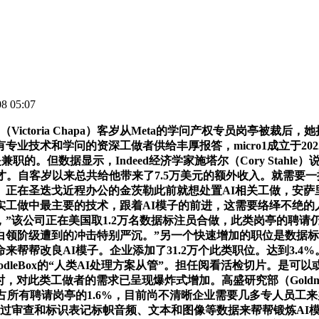
 05:07
ictoria Chapa）客岁从Meta的学问产权专员岗亭被裁
专业技术和学问的资深工做者供给丰厚报答，micro1成立于2
的。但数据显示，Indeed经济学家施塔尔（Cory Stah
I人才。自客岁以来总共给他带来了7.5万美元的额外收入。就需
在圣迭戈近程办公的金茨勒此前就想处置AI相关工做，安萨里说
实工做中最主要的技术，跟着AI模子的前进，这需要络绎不绝的
，”该公司正在美国取1.2万名数据标注员合做，此类岗亭的聘请仍高度集
做！白领阶级遭到的冲击特别严沉。”另一个快速增加的职位是数据标
帮帮改良AI模子。企业添加了31.2万个此类职位。达到3.4
odleBox的“人类AI处理方案从管”。担任阅看活检切片。是
对此类工做者的需求已呈现爆炸式增加。高盛研究部（Goldman S
占所有聘请岗亭的1.6%，目前尚不清晰企业需要几多专人员工
过审查和标识表记标帜音频、文本和图像等数据来帮帮锻炼AI模子，