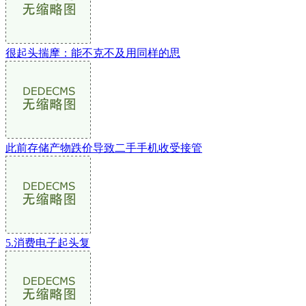
很起头揣摩：能不克不及用同样的思
此前存储产物跌价导致二手手机收受接管
5.消费电子起头复