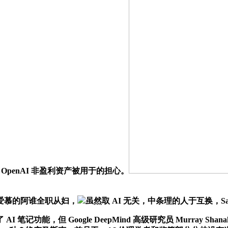
OpenAI 非盈利资产被用于的担心。
慕的阿谁全职从妇，
虽然取 AI 无关，中条理的人于互换，
能，但 Google DeepMind 高级研究员 Murray S