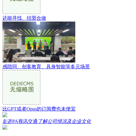
还能寻找、结盟合做
感陪同、创客教育、具身智能等多元场景
比GPT或者Opus的订阅费也未便宜
走进PA视讯交通
了解公司情况及企业文化