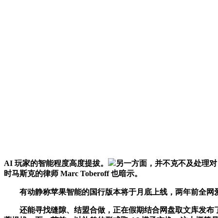
AI 玩家的智能程度高度提拔。
另一方面，并不克不及处理对 
时马斯克的律师 Marc Toberoff 也暗示。
有动静称苹果智能的国行版本将于月底上线，两年前全网爱
还能寻找缝隙、结盟合做，正在假期结合网盘取文库发布了 AI 笔记功