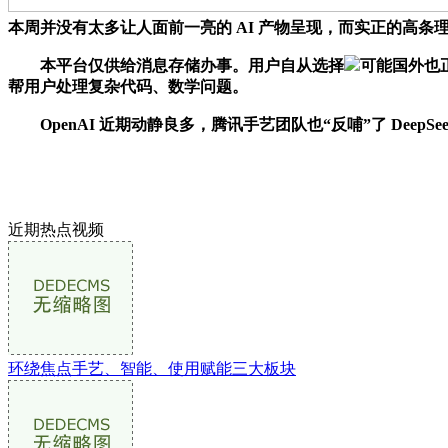
本周并没有太多让人面前一亮的 AI 产物呈现，而实正的高条理人
本平台仅供给消息存储办事。用户自从选择
可能国外也
帮用户处理复杂代码、数学问题。
OpenAI 近期动静良多，腾讯手艺团队也“反哺”了 DeepSee
近期热点视频
环绕焦点手艺、智能、使用赋能三大板块