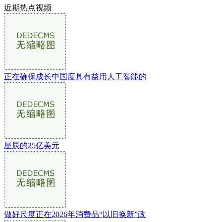
近期热点视频
正在确保成长中国度具有益用人工智能的
星辰的25亿美元
做好尺度正在2026年消费品“以旧换新”政