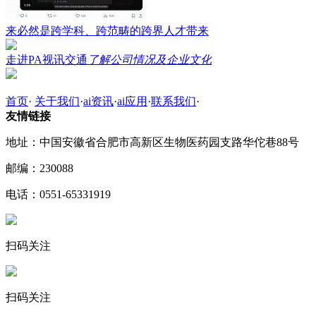
来必然是跨学科、跨范畴的跨界人才带来
走进PA视讯交通
了解公司情况及企业文化
首页
·
关于我们
·
ai资讯
·
ai应用
·
联系我们
·
友情链接
地址：中国安徽省合肥市高新区生物医药园支路华佗巷88号
邮编：230088
电话：0551-65331919
扫码关注
扫码关注