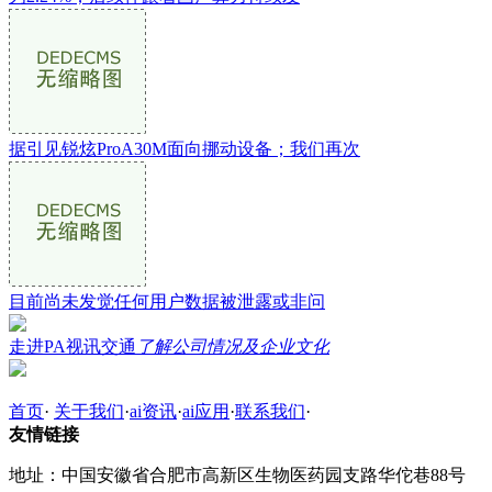
据引见锐炫ProA30M面向挪动设备；我们再次
目前尚未发觉任何用户数据被泄露或非问
走进PA视讯交通
了解公司情况及企业文化
首页
·
关于我们
·
ai资讯
·
ai应用
·
联系我们
·
友情链接
地址：中国安徽省合肥市高新区生物医药园支路华佗巷88号