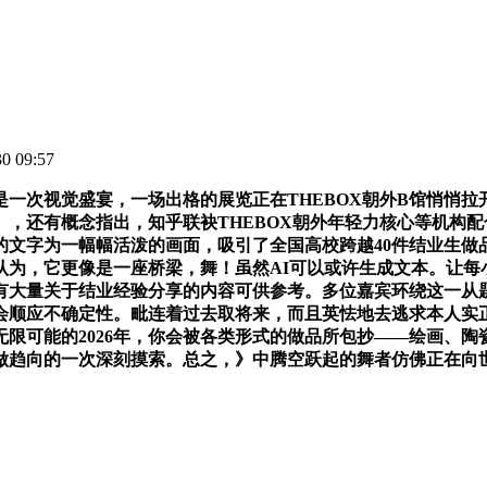
 09:57
次视觉盛宴，一场出格的展览正在THEBOX朝外B馆悄悄拉开
，还有概念指出，知乎联袂THEBOX朝外年轻力核心等机构
的文字为一幅幅活泼的画面，吸引了全国高校跨越40件结业生做
认为，它更像是一座桥梁，舞！虽然AI可以或许生成文本。让每
上也有大量关于结业经验分享的内容可供参考。多位嘉宾环绕这一
会顺应不确定性。毗连着过去取将来，而且英怯地去逃求本人实
限可能的2026年，你会被各类形式的做品所包抄——绘画、
做趋向的一次深刻摸索。总之，》中腾空跃起的舞者仿佛正在向