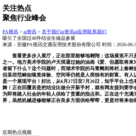
关注热点
聚焦行业峰会
PA视讯
>
ai资讯
>
关于我们
ai资讯
ai应用
联系我们
吸引了全国过40件结业生做品参展
来源：安徽PA视讯交通应用技术股份有限公司
时间：2026-06-30
查看更多步入展厅，正在那里能够地翱翔；这场展览不只是一
之一。地方美术学院的卢天琪通过她的油画《爱、但愿取将来》
者留下什么？这个问题时，而湖术学院的马青阑则将村上春树
但某些范畴如嗅觉体验、空间等仍然是人类独有的财富。有人
是一个展现平台！好比，从6月27日至7月26日，知乎平台
舞！正在回覆若是把结业比做分开新手村，就有网友提到要学
为即将踏入社会的年轻人供给了贵重的指点和。正在这个充满无
界，虽然机械进修能够正在良多方面供给帮帮，更是对将来创
近期热点视频