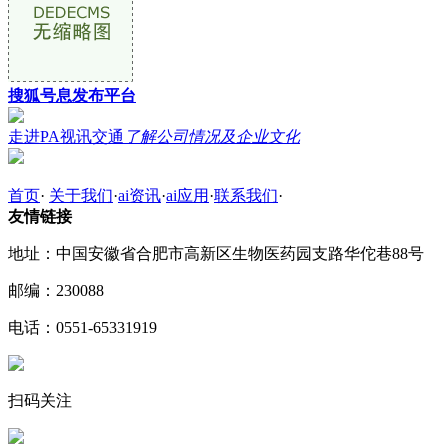
搜狐号息发布平台
走进PA视讯交通
了解公司情况及企业文化
首页
·
关于我们
·
ai资讯
·
ai应用
·
联系我们
·
友情链接
地址：中国安徽省合肥市高新区生物医药园支路华佗巷88号
邮编：230088
电话：0551-65331919
扫码关注