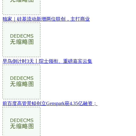
独家｜硅基流动新增两位联创，主打商业
早鸟倒计时3天丨院士领衔、重磅嘉宾云集
前百度高管景鲲创立Genspark获4.35亿融资；