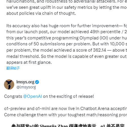
参与研发o1的 Shengjia Zhao 很谦虚地表示，o1 并不是完