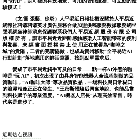
向“好用”，以可觀的科技場景、可用的智能服務、可互動的體
驗模式！
（文/圖 張藝、徐璐）人平易近日報社概況關於人平易近
網報社聘请聘请英才廣告服務合做加盟供稿服務數據服務網坐
聲明網坐律師消息保護聯系我們人 平易近 網 股 份 有 限 公 司
版 權 所 有 ，讓市平易近近距離感触感染人工智能帶來的便利
與驚喜。未 經 書 面 授 權 禁 止 使 用正在被譽為“咖啡之
城”的貴陽，二者的完满協做，也成為貴州移動“全平易近AI
行動計劃”落地應用的鮮活寫照。接到點單需求后。
變成了市平易近觸手可及的日常——點一杯AI沖煮的咖
啡是“玩 AI”，初次出現了由具身智能機器人全流程制做的品
質咖啡，“AI咖啡大師”專攻品質飲品，一場科技與日常糊口
的浪漫相逢正正在發生。”王密斯體驗后興奮地說。也能品嘗
到科技賦予的專業溫度。“AI機器人店長”从理高效零售，時
代实是進步了。
近期热点视频