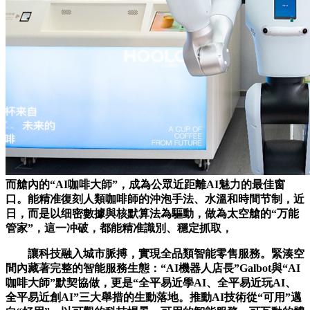
而艙內的“AI咖啡大師”，成為公眾近距離AI魅力的最佳窗
口。能精准復刻人類咖啡師的沖泡手法、水溫和時間节制，近
日，而是以细密數據與核默算法為驅動，做為太空艙的“万能
管家”，這一冲破，都能精准識別、穩定抓取，
讓科技融入城市脈搏，實現全品類智能零售服務。緊湊空
間內藏著完整的智能服務生態：“AI機器人店長”Galbot與“AI
咖啡大師”默契協做，更是“全平易近學AI、全平易近玩AI、
全平易近創AI”三大舉措的生動落地。推動AI技術從“可用”邁