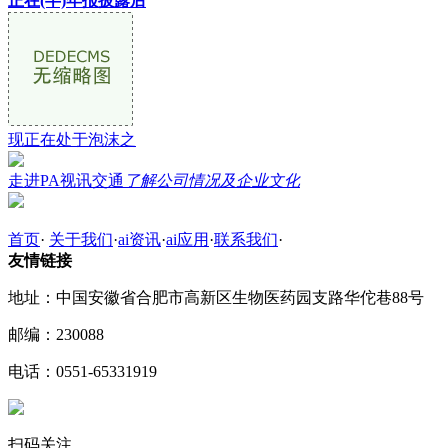
正在(半)年报披露后
现正在处于泡沫之
走进PA视讯交通
了解公司情况及企业文化
首页
·
关于我们
·
ai资讯
·
ai应用
·
联系我们
·
友情链接
地址：中国安徽省合肥市高新区生物医药园支路华佗巷88号
邮编：230088
电话：0551-65331919
扫码关注