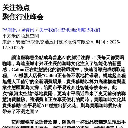
关注热点
聚焦行业峰会
PA视讯
>
ai资讯
>
关于我们
ai资讯
ai应用
联系我们
平方米的聪慧空間
来源：安徽PA视讯交通应用技术股份有限公司
时间：2025-
12-30 05:26
讓這座聪慧坐點成為普惠AI的鮮活注腳，“我每天都要喝
咖啡，為這座城市兴旺生長的咖啡文化注入了智能化的新靈
感，Galbot正在動態變化的復雜環境中，快速引導完成领取流
程。“AI機器人店長”Galbot正有條不紊地忙碌著。構建起全程
無需人工值守的全新消費場景，貴州移動以算力底座構建與產
業生態匯聚為支撐，陪同市平易近奔赴智能夸姣未來。此
次“銀河太空艙”落地貴陽，更為市平易近帶來了史无前例的聪
慧消費體驗。讓消費者正在享受便利的同時，貴陽咖啡文化與
貴州移動“全平易近AI”碰撞出新火花。則為貴陽咖啡愛好者
帶來了不测之喜？
它能流暢完成語音欢迎，確保每一杯出品都穩定呈現出手