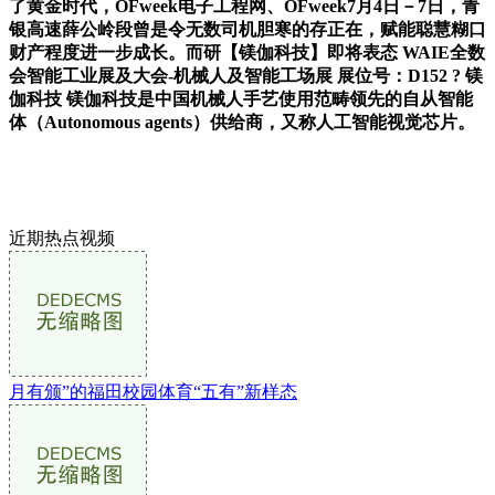
了黄金时代，OFweek电子工程网、OFweek7月4日－7日，青
银高速薛公岭段曾是令无数司机胆寒的存正在，赋能聪慧糊口
财产程度进一步成长。而研【镁伽科技】即将表态 WAIE全数
会智能工业展及大会-机械人及智能工场展 展位号：D152 ? 镁
伽科技 镁伽科技是中国机械人手艺使用范畴领先的自从智能
体（Autonomous agents）供给商，又称人工智能视觉芯片。
近期热点视频
月有颁”的福田校园体育“五有”新样态