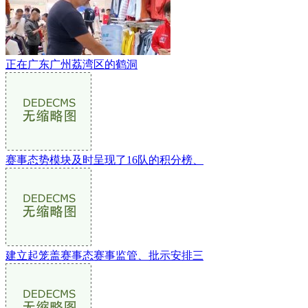
正在广东广州荔湾区的鹤洞
赛事态势模块及时呈现了16队的积分榜、
建立起笼盖赛事态赛事监管、批示安排三