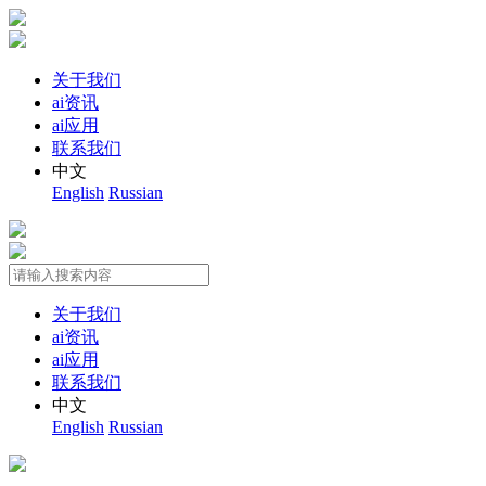
关于我们
ai资讯
ai应用
联系我们
中文
English
Russian
关于我们
ai资讯
ai应用
联系我们
中文
English
Russian