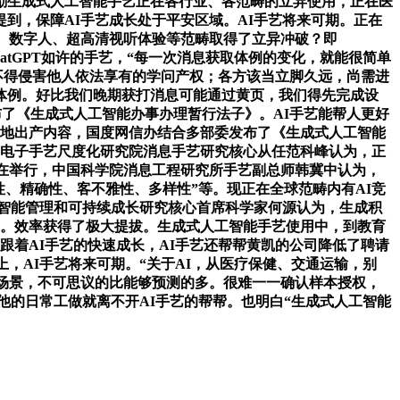
励生成式人工智能手艺正在各行业、各范畴的立异使用，正在医
到，保障AI手艺成长处于平安区域。AI手艺将来可期。正在
、数字人、超高清视听体验等范畴取得了立异冲破？即
atGPT如许的手艺，“每一次消息获取体例的变化，就能很简单
方式，不得侵害他人依法享有的学问产权；各方该当立脚久远，尚需进
体例。好比我们晚期获打消息可能通过黄页，我们得先完成设
布了《生成式人工智能办事办理暂行法子》。AI手艺能帮人更好
速地出产内容，国度网信办结合多部委发布了《生成式人工智能
国电子手艺尺度化研究院消息手艺研究核心从任范科峰认为，正
在举行，中国科学院消息工程研究所手艺副总师韩冀中认为，
在性、精确性、客不雅性、多样性”等。现正在全球范畴内有AI竞
智能管理和可持续成长研究核心首席科学家何源认为，生成积
的。效率获得了极大提拔。生成式人工智能手艺使用中，到教育
着AI手艺的快速成长，AI手艺还帮帮黄凯的公司降低了聘请
，AI手艺将来可期。“关于AI，从医疗保健、交通运输，别
的场景，不可思议的比能够预测的多。很难一一确认样本授权，
，他的日常工做就离不开AI手艺的帮帮。也明白“生成式人工智能