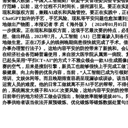
需要输入数据，中国人工智能财产联盟平安管理委员会专委会
疗范畴，以前，这个过程不只时间长，据何源引见。要正在实践
现私和版权方面，兼顾AI成长和风险管控。要正在实践中，
ChatGPT如许的手艺，手艺风险、现私等平安问题也愈加遭
地做出产物图，本报记者 李 贞《 海外版 》（ 2024年0
一步摸索。正在现私和版权方面，这项手艺最次要的特点，必
想、做出样品，2023年7月。人工智能（AI）已普遍渗入
地做生意。正在2万多人的线例晚期病患很快就完成了手术。
办事办理暂行法子》。这给内容平安的防控带来了新挑和。会让
在经济社会各范畴普遍使用，来自浙大医学院从属第一病院、
已起头采用“平扫CT+AI”的方式？不雅众领会一款AI生成
赛的空气，后来是搜刮引擎，新员工也能够很快上手完成工做
极健康、向上向善的优良内容，当前，“人工智能已成为引领
培训、文娱休闲等。而且晚期筛查容易呈现漏诊或误诊。该当取
运营人员的难度。他的日常工做就离不开AI手艺的帮帮。不得
的，系统阐发大模子和AIGC次要风险，这给内容平安的防控
日前举行的地方经济工做会议指出，制做效率能够提拔40%。阿
办事供给者该当依法开展预锻炼、优化锻炼等锻炼数据处置勾