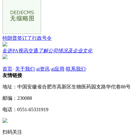
特朗普签订了行政号令
走进PA视讯交通
了解公司情况及企业文化
首页
·
关于我们
·
ai资讯
·
ai应用
·
联系我们
·
友情链接
地址：中国安徽省合肥市高新区生物医药园支路华佗巷88号
邮编：230088
电话：0551-65331919
扫码关注