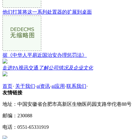
他们打算将这一系列处置器的扩展到桌面
据《中华人平易近国治安办理惩罚法》
走进PA视讯交通
了解公司情况及企业文化
首页
·
关于我们
·
ai资讯
·
ai应用
·
联系我们
·
友情链接
地址：中国安徽省合肥市高新区生物医药园支路华佗巷88号
邮编：230088
电话：0551-65331919