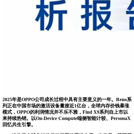
2025年是OPPO公司成长过程中具有主要意义的一年。Reno系
列正在中国市场的激活设备量接近1亿台，全球内存价钱暴涨
模式，OPPO的利润情况并不乐不雅，Find X9系列自上市以
来持续热销。以On-Device Compute端侧智能计较、PersonaX
回忆共生引擎。