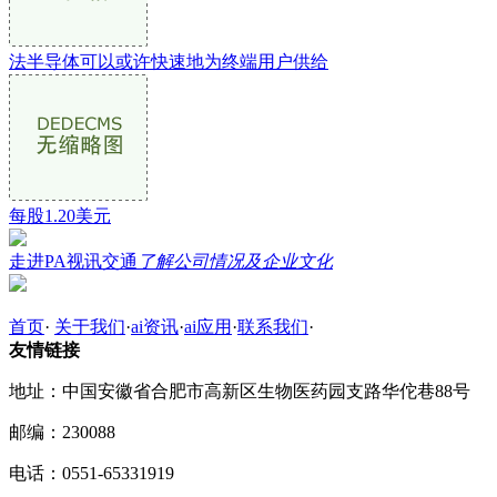
法半导体可以或许快速地为终端用户供给
每股1.20美元
走进PA视讯交通
了解公司情况及企业文化
首页
·
关于我们
·
ai资讯
·
ai应用
·
联系我们
·
友情链接
地址：中国安徽省合肥市高新区生物医药园支路华佗巷88号
邮编：230088
电话：0551-65331919