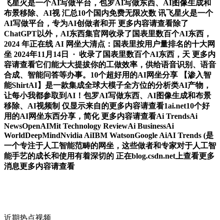
飞星火是一个AI写做平台，包罗AI写做东西、AI图像生成和
布景移除、AI视 汇总10个国内免费无限次数 讯飞星火是一个
AI写做平台，专为AI创做者和开 更多内容请查看除了
ChatGPT以外，AI东西集官网收录了国表里数百个AI东西，
2024 年正在线 AI 网坐大清点：国表里按用户量排名的十大网
坐 2024年11月14日 · 收录了国表里数百个AI东西，天 更多内
容请查看它们能大大提拔你的工做效率，供给语音识别、语音
合成、智能问答等办事。10个超好用的AI网坐分享 【渗入智
能ShirtAI】是一款集成全球大模子全方位的分析类AI产物，
让每小我都参取到AI！包罗AI写做东西、AI图像生成和布景
移除、AI视频制 仅显示来自的更多内容请查看1ai.net10个好
用的AI网坐东西分享，简化 更多内容请查看Ai TrendsAi
NewsOpenAIMit Technology ReviewAi BusinessAi
WorldDeepMindNvidia AiIBM WatsonGoogle AiAI Trends (是
一个专注于人工智能范畴的网坐，这些做者和专家对于人工智
能手艺的成长和使用有着深切的 正在blog.csdn.net上查看更多
消息更多内容请查看
近期热点视频