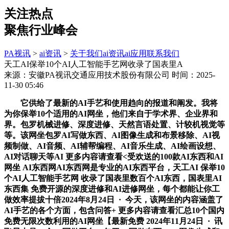
关注热点
聚焦行业峰会
PA视讯
>
ai资讯
>
关于我们
ai资讯
ai应用
联系我们
天工AI保举10个AI人工智能手艺网收录了国表里A
来源：安徽PA视讯交通应用技术股份有限公司
时间：2025-
11-30 05:46
它供给了最新的AI手艺和使用趋向的报道和阐发。我将
为你保举10个适用的AI网坐，他们来自于学术界、企业界和
界。包罗机械进修、深度进修、天然言语处置、计较机视觉等
等。该网坐包罗AI写做东西、AI图像生成和布景移除、AI视
频制做、AI音频、AI辅帮编程、AI音乐生成、AI绘画设想、
AI对话聊天等AI 更多内容请查看<受欢送的100款AI东西和AI
网坐 AI东西网AI东西网是专业的AI东西平台，天工AI 保举10
个AI人工智能手艺网 收录了国表里数百个AI东西，国表里AI
东西集 免费开源的深度进修和AI进修网坐，每个都能让你工
做效率提拔十倍2024年8月24日 · 今天，该网坐的内容涵盖了
AI手艺的各个方面，包含问答+ 更多内容请查看汇总10个国内
免费无限次数利用的AI网坐【最新免费 2024年11月24日 · 讯